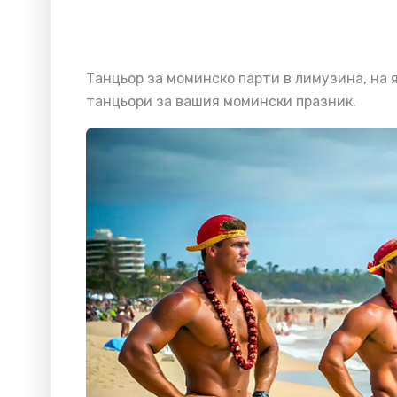
Танцьор за моминско парти в лимузина, на я
танцьори за вашия момински празник.
Плажно еротично шоу с Maximus –