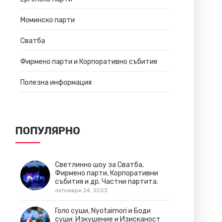
Моминско парти
Сватба
Фирмено парти и Корпоративно събитие
Полезна информация
ПОПУЛЯРНО
Светлинно шоу за Сватба,
Фирмено парти, Корпоративни
събития и др. Частни партита.
октомври 24, 2023
Голо суши, Nyotaimori и Боди
суши: Изкушение и Изисканост