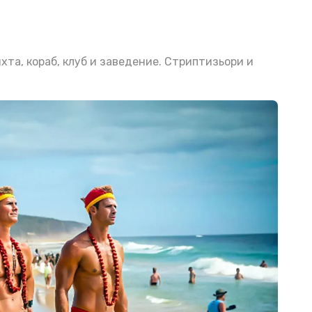
хта, кораб, клуб и заведение. Стриптизьори и
 Тарзан, Крис, Глейнер и още! Най-желаното шоу за рожден ден или моминско парти край морето!