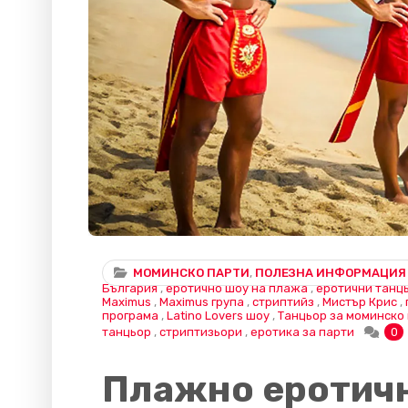
МОМИНСКО ПАРТИ
,
ПОЛЕЗНА ИНФОРМАЦИЯ
България
,
еротично шоу на плажа
,
еротични танц
Maximus
,
Maximus група
,
стриптийз
,
Мистър Крис
,
програма
,
Latino Lovers шоу
,
Танцьор за моминско
танцьор
,
стриптизьори
,
еротика за парти
0
Плажно еротичн