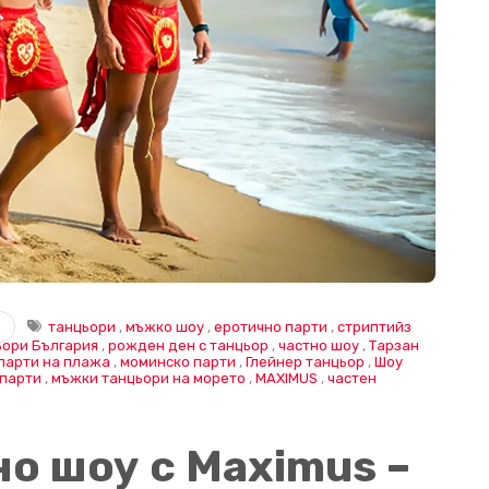
танцьори
,
мъжко шоу
,
еротично парти
,
стриптийз
ьори България
,
рожден ден с танцьор
,
частно шоу
,
Тарзан
парти на плажа
,
моминско парти
,
Глейнер танцьор
,
Шоу
 парти
,
мъжки танцьори на морето
,
MAXIMUS
,
частен
о шоу с Maximus –