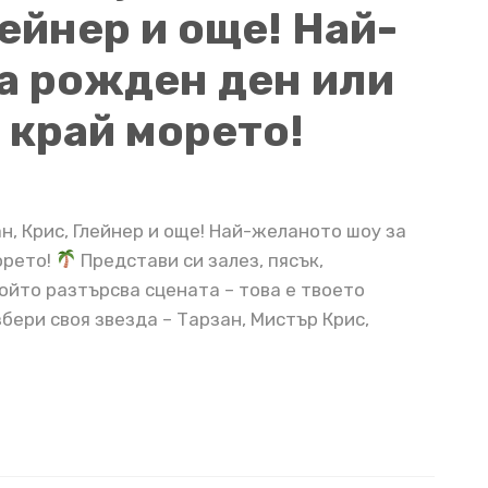
лейнер и още! Най-
а рожден ден или
 край морето!
н, Крис, Глейнер и още! Най-желаното шоу за
орето!
Представи си залез, пясък,
ойто разтърсва сцената – това е твоето
збери своя звезда – Тарзан, Мистър Крис,