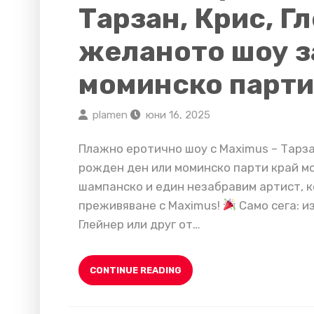
Тарзан, Крис, Г
желаното шоу з
моминско парти
plamen
юни 16, 2025
Плажно еротично шоу с Maximus – Тарза
рожден ден или моминско парти край м
шампанско и един незабравим артист, к
преживяване с Maximus!
Само сега: и
Глейнер или друг от…
CONTINUE READING