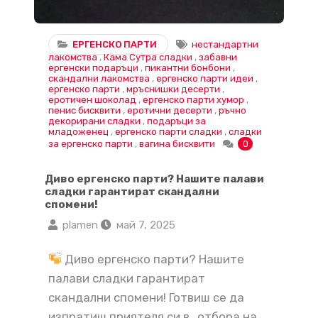
ЕРГЕНСКО ПАРТИ
нестандартни
лакомства
,
Кама Сутра сладки
,
забавни
ергенски подаръци
,
пикантни бонбони
,
скандални лакомства
,
ергенско парти идеи
,
ергенско парти
,
мръснишки десерти
,
еротичен шоколад
,
ергенско парти хумор
,
пенис бисквити
,
еротични десерти
,
ръчно
декорирани сладки
,
подаръци за
младоженец
,
ергенско парти сладки
,
сладки
за ергенско парти
,
вагина бисквити
0
Диво ергенско парти? Нашите палави
сладки гарантират скандални
спомени!
plamen
май 7, 2025
Диво ергенско парти? Нашите
палави сладки гарантират
скандални спомени! Готвиш се да
изпратиш приятеля си в „отбора на