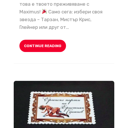
това е твоето преживяване с
Maximus!
Само сега: избери своя
звезда – Тарзан, Мистър Крис,
Глейнер или друг от…
CONTINUE READING
Диво ергенско парти? Нашите палави сладки гарантират скандални спомени!