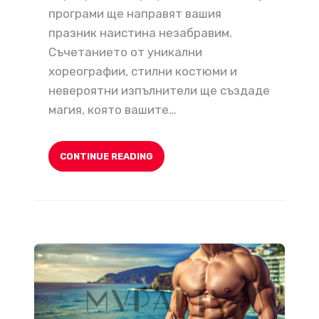
програми ще направят вашия
празник наистина незабравим.
Съчетанието от уникални
хореографии, стилни костюми и
невероятни изпълнители ще създаде
магия, която вашите…
CONTINUE READING
Танцьори и Стриптизьори на Морето: Най-добрият Избор за Вашето Моминско Парти!