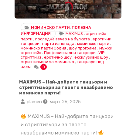
МОМИНСКО ПАРТИ
,
ПОЛЕЗНА
ИНФОРМАЦИЯ
MAXIMUS
,
стриптийз
парти
,
последна вечер на булката
,
еротични
танцьори
,
парти изненада
,
моминско парти
,
моминско парти София
,
Шоу програма
,
мъжки
стриптийз
,
Професионални танцьори
,
VIP
стриптийз
,
еротично шоу
,
ексклузивно шоу
,
стриптизьори за моминско
,
танцьори под
наем
0
MAXIMUS – Най-добрите танцьори и
стриптизьори за твоето незабравимо
моминско парти!
plamen
март 26, 2025
MAXIMUS – Най-добрите танцьори
и стриптизьори за твоето
незабравимо моминско парти!