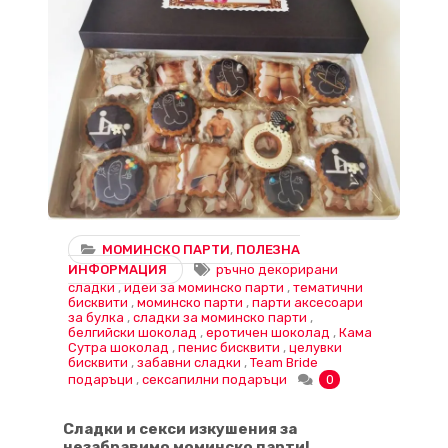
МОМИНСКО ПАРТИ
,
ПОЛЕЗНА
ИНФОРМАЦИЯ
ръчно декорирани
сладки
,
идеи за моминско парти
,
тематични
бисквити
,
моминско парти
,
парти аксесоари
за булка
,
сладки за моминско парти
,
белгийски шоколад
,
еротичен шоколад
,
Кама
Сутра шоколад
,
пенис бисквити
,
целувки
бисквити
,
забавни сладки
,
Team Bride
подаръци
,
сексапилни подаръци
0
Сладки и секси изкушения за
незабравимо моминско парти!