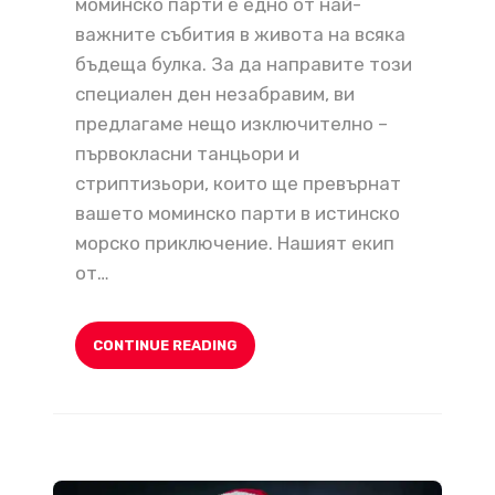
моминско парти е едно от най-
важните събития в живота на всяка
бъдеща булка. За да направите този
специален ден незабравим, ви
предлагаме нещо изключително –
първокласни танцьори и
стриптизьори, които ще превърнат
вашето моминско парти в истинско
морско приключение. Нашият екип
от…
CONTINUE READING
Фирмено Парти със Секси Снежанка и Дядо Коледа или Танцьорки за Вашето Коледно Парти