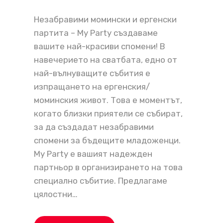
Незабравими момински и ергенски
партита – My Party създаваме
вашите най-красиви спомени! В
навечерието на сватбата, едно от
най-вълнуващите събития е
изпращането на ергенския/
моминския живот. Това е моментът,
когато близки приятели се събират,
за да създадат незабравими
спомени за бъдещите младоженци.
My Party е вашият надежден
партньор в организирането на това
специално събитие. Предлагаме
цялостни…