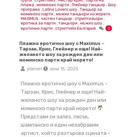
група
,
стриптийз
,
Мистър Крис
,
парти на
плажа
,
моминско парти
,
Глейнер танцьор
,
Шоу
програма
,
Latino Lovers шоу
,
Танцьор за
моминско парти
,
мъжки танцьори на морето
,
MAXIMUS
,
частен танцьор
,
стриптизьори
,
еротика за парти
,
танцьори
,
мъжко шоу
,
еротично парти
,
стриптийз България
0
Плажно еротично шоу с Maximus –
Тарзан, Крис, Глейнер и още! Най-
желаното шоу за рожден ден или
моминско парти край морето!
plamen
юни 16, 2025
Плажно еротично шоу с Maximus –
Тарзан, Крис, Глейнер и още! Най-
желаното шоу за рожден ден или
моминско парти край морето!
Представи си залез, пясък,
шампанско и един незабравим
артист, който разтърсва сцената –