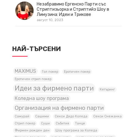
Незабравимо Ергенско Парти със
Стриптизьорка и Стриптийз Шоу в
Лимузина: Идеи и Трикове
август 10, 2023
НАЙ-ТЪРСЕНИ
MAXIMUS
Гол покер
Еротичен покер
Еротичен стрип покер
Идеи за фирмено парти
Кетъринг
Коледна шоу програма
Организация на фирмено парти
Самурай
Сашими
Секси Дядо Коледа
Секси Снежанка
Стрип покер
Суши
Събития
Танци
Фирмен рожден ден
Шоу програма за Коледа