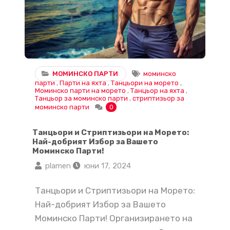
МОМИНСКО ПАРТИ
моминско
парти
,
Парти на яхта
,
Танцьори на морето
,
Моминско парти на морето
,
Танцьор на яхта
,
Танцьор за моминско парти
,
стриптизьор за
моминско парти
0
Танцьори и Стриптизьори на Морето:
Най-добрият Избор за Вашето
Моминско Парти!
plamen
юни 17, 2024
Танцьори и Стриптизьори на Морето:
Най-добрият Избор за Вашето
Моминско Парти! Организирането на