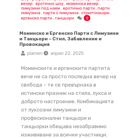
вечер
,
еротично шоу
,
моминска вечер
,
лимузини под наем
,
еротично парти
,
парти
лимузина
,
парти с лимузина
,
стриптизьори
,
ергенско парти
,
танцьори
0
Моминско и Ергенско Парти с Лимузини
и Танцьори – Стил, Забавление и
Провокация
plamen
април 22, 2025
Моминските и ергенските партита
вече не са просто последна вечер на
свобода – те се превърнаха в
истински празник на стила, лукса и
доброто настроение. Комбинацията
от луксозни лимузини и
професионални танцьори и
танцьорки обещава незабравимо
изживяване за всички участници.