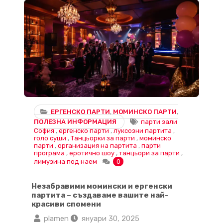
ЕРГЕНСКО ПАРТИ
,
МОМИНСКО ПАРТИ
,
ПОЛЕЗНА ИНФОРМАЦИЯ
парти зали
София
,
ергенско парти
,
луксозни партита
,
голо суши
,
Танцьорки за парти
,
моминско
парти
,
организация на партита
,
парти
програма
,
еротично шоу
,
танцьори за парти
,
лимузина под наем
0
Незабравими момински и ергенски
партита – създаваме вашите най-
красиви спомени
plamen
януари 30, 2025