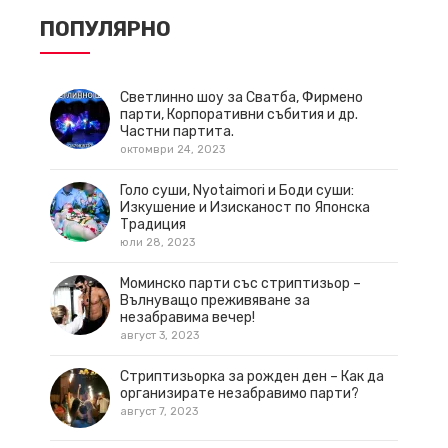
ПОПУЛЯРНО
Светлинно шоу за Сватба, Фирмено
парти, Корпоративни събития и др.
Частни партита.
октомври 24, 2023
Голо суши, Nyotaimori и Боди суши:
Изкушение и Изисканост по Японска
Традиция
юли 28, 2023
Моминско парти със стриптизьор –
Вълнуващо преживяване за
незабравима вечер!
август 3, 2023
Стриптизьорка за рожден ден – Как да
организирате незабравимо парти?
август 7, 2023