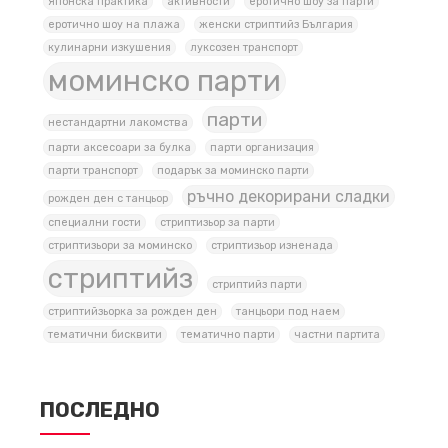
Японска практика
активности
еротично шоу за парти
еротично шоу на плажа
женски стриптийз България
кулинарни изкушения
луксозен транспорт
моминско парти
парти
нестандартни лакомства
парти аксесоари за булка
парти организация
парти транспорт
подарък за моминско парти
ръчно декорирани сладки
рожден ден с танцьор
специални гости
стриптизьор за парти
стриптизьори за моминско
стриптизьор изненада
стриптийз
стриптийз парти
стриптийзьорка за рожден ден
танцьори под наем
тематични бисквити
тематично парти
частни партита
ПОСЛЕДНО