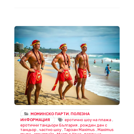
Плажно еротично шоу с Maximus – Тарзан, Крис, Глейнер и още! Най-желаното шоу за рожден ден или моминско парти край морето!
МОМИНСКО ПАРТИ
,
ПОЛЕЗНА
ИНФОРМАЦИЯ
еротично шоу на плажа
,
еротични танцьори България
,
рожден ден с
танцьор
,
частно шоу
,
Тарзан Maximus
,
Maximus