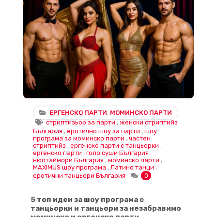
ЕРГЕНСКО ПАРТИ
,
МОМИНСКО ПАРТИ
стриптизьор за парти
,
женски стриптийз
България
,
еротично шоу за парти
,
шоу
програма за моминско парти
,
частен
стриптийз
,
ергенско парти с танцьорки
,
ергенско парти
,
голо суши България
,
нюотаймори България
,
моминско парти
,
MAXIMUS шоу програма
,
Латино танци
,
еротични танцьори България
0
5 топ идеи за шоу програма с
танцьорки и танцьори за незабравимо
моминско и ергенско парти