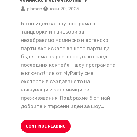
plamen
юни 20, 2025
5 топ идеи за шоу програма с
танцьорки и танцьори за
незабравимо моминско и ергенско
парти Ако искате вашето парти да
бъде тема на разговор дълго след
последния коктейл – шоу програмата
е ключът!Ние от MyParty сме
експерти в създаването на
вълнуващи и запомнящи се
преживявания. Подбрахме 5 от най-
добрите и търсени идеи за шоу…
CONTINUE READING