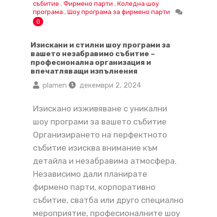
събитие
,
Фирмено парти
,
Коледна шоу
програма
,
Шоу програма за фирмено парти
0
Изискани и стилни шоу програми за
вашето незабравимо събитие –
професионална организация и
впечатляващи изпълнения
plamen
декември 2, 2024
Изискано изживяване с уникални
шоу програми за вашето събитие
Организирането на перфектното
събитие изисква внимание към
детайла и незабравима атмосфера.
Независимо дали планирате
фирмено парти, корпоративно
събитие, сватба или друго специално
мероприятие, професионалните шоу