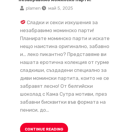
plamen
май 5, 2025
Сладки и секси изкушения за
незабравимо моминско парти!
Планирате моминско парти и искате
нещо наистина оригинално, забавно
и… леко пикантно? Представяме ви
нашата еротична колекция от гурме
сладкиши, създадени специално за
диви момински партита, които не се
забравят лесно! От белгийски
шоколад с Кама Сутра мотиви, през
забавни бисквитки във формата на
пениси, до…
CONTINUE READING