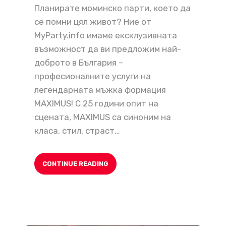
Планирате моминско парти, което да
се помни цял живот? Ние от
MyParty.info имаме ексклузивната
възможност да ви предложим най-
доброто в България –
професионалните услуги на
легендарната мъжка формация
MAXIMUS! С 25 години опит на
сцената, MAXIMUS са синоним на
класа, стил, страст…
CONTINUE READING
Незабравими момински и ергенски партита – създаваме вашите най-красиви спомени