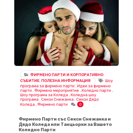
ФИРМЕНО ПАРТИ И КОРПОРАТИВНО
СЪБИТИЕ
,
ПОЛЕЗНА ИНФОРМАЦИЯ
Шоу
програма за фирмено парти
,
Идеи за фирмено
парти
,
Фирмено мероприятие
,
Коледно парти
,
Шоу програма за Коледа
,
Коледна шоу
програма
,
Секси Снежанка
,
Секси Дядо
Коледа
,
Фирмено парти
0
Фирмено Парти със Секси Снежанка и
Дядо Коледа или Танцьорки за Вашето
Коледно Парти