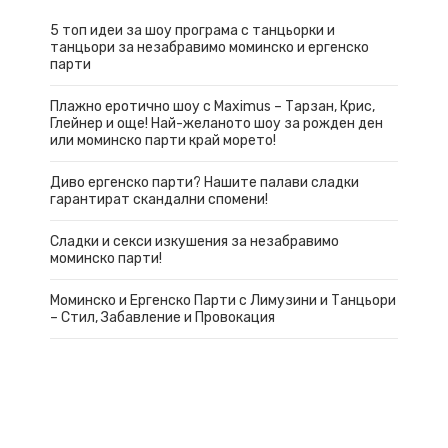
5 топ идеи за шоу програма с танцьорки и
танцьори за незабравимо моминско и ергенско
парти
Плажно еротично шоу с Maximus – Тарзан, Крис,
Глейнер и още! Най-желаното шоу за рожден ден
или моминско парти край морето!
Диво ергенско парти? Нашите палави сладки
гарантират скандални спомени!
Сладки и секси изкушения за незабравимо
моминско парти!
Моминско и Ергенско Парти с Лимузини и Танцьори
– Стил, Забавление и Провокация