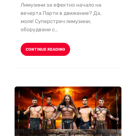
Лимузини за ефектно начало на
вечерта Парти в движение? Да,
моля! Суперстреч лимузини,
оборудвани с…
CONTINUE READING
MAXIMUS – Най-добрите танцьори и стриптизьори за твоето незабравимо моминско парти!