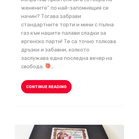
женените“ по най-запомнящия се
начин? Тогава забрави
стандартните торти и мини с пълна
газ към нашите палави сладки за
ергенско парти! Те са точно толкова
дръзки и забавни, колкото
заслужава една последна вечер на
свобода.
…
CONTINUE READING
Сладки и секси изкушения за незабравимо моминско парти!