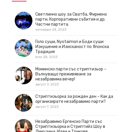
Светлинно шоу за Сватба, Фирмено
парти, Корпоративни събития и др.
Частни партита.
октомври 24, 2023
Голо суши, Nyotaimori и Боди суши:
Изкушение и Изисканост по Японска
Традиция
юли 28, 2023
Моминско парти със стриптизьор –
Вълнуващо преживяване за
незабравима вечер!
август 3, 2023
Стриптизьорка за рожден ден – Как да
организирате незабравимо парти?
август 7, 2023
Незабравимо Ергенско Парти със
Стриптизьорка и Стриптийз Шоу в
Лимузина: Идеи и Трикове