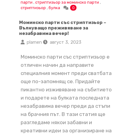
парти
,
стриптизьор за моминско парти
,
стриптизьор
,
булка
0
Моминско парти със стриптизьор –
Вълнуващо преживяване за
незабравима вечер!
plamen
август 3, 2023
Моминско парти със стриптизьор е
отличен начин да направите
специалния момент преди сватбата
още по-запомнящ се. Придайте
пикантно изживяване на събитието
и подарете на булката последната
незабравима вечер преди да стъпи
на брачния път. В тази статия ще
разгледаме някои забавни и
креативни идеи за организиране на