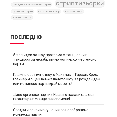
стриптизьорки
сладки за моминско парти
суши за парти
частен танцьор
частна зала
частно парти
ПОСЛЕДНО
5 топ идеи за шоу програма с танцьорки и
танцьори за незабравимо моминско и ергенско
парти
Плажно еротично шоу с Maximus – Тарзан, Крис,
Глейнер и още! Най-желаното шоу за рожден ден
или моминско парти край морето!
Диво ергенско парти? Нашите палави сладки
гарантират скандални спомени!
Сладки и секси изкушения за незабравимо
моминско парти!