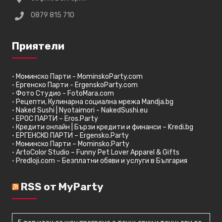
0879 815 710
Приятели
•
Моминско Парти - MominskoParty.com
•
Ергенско Парти - ErgenskoParty.com
•
Фото Студио - FotoMara.com
•
Рецепти, Кулинарна социална мрежа Mandja.bg
•
Naked Sushi | Nyotaimori - NakedSushi.eu
•
ЕРОС ПАРТИ – Eros.Party
•
Кредити онлайн | Бързи кредити и финанси – Kredi.bg
•
ЕРГЕНСКО ПАРТИ – Ergensko.Party
•
Моминско Парти – Mominsko.Party
•
ArtoColor Studio – Funny Pet Lover Apparel & Gifts
•
Predloji.com – Безплатни обяви и услуги в България
RSS от MyParty