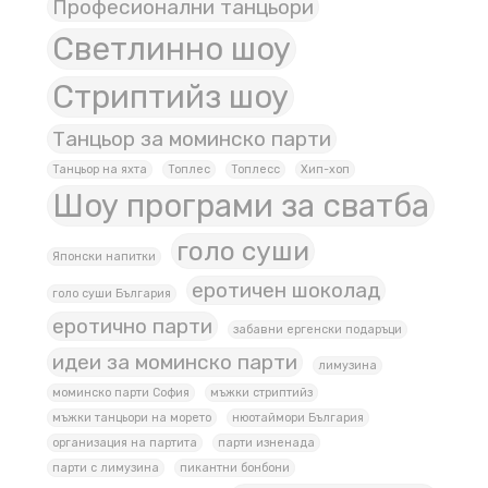
Професионални танцьори
Светлинно шоу
Стриптийз шоу
Танцьор за моминско парти
Танцьор на яхта
Топлес
Топлесс
Хип-хоп
Шоу програми за сватба
голо суши
Японски напитки
еротичен шоколад
голо суши България
еротично парти
забавни ергенски подаръци
идеи за моминско парти
лимузина
моминско парти София
мъжки стриптийз
мъжки танцьори на морето
нюотаймори България
организация на партита
парти изненада
парти с лимузина
пикантни бонбони