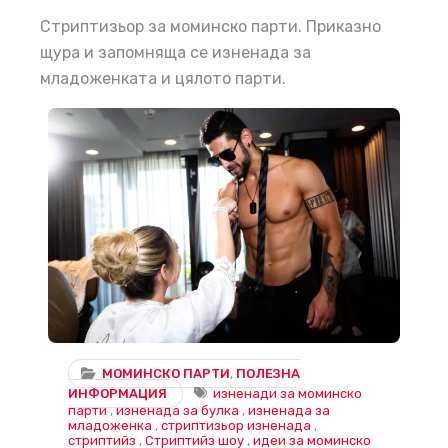
Стриптизьор за моминско парти. Приказно
щура и запомняща се изненада за
младоженката и цялото парти.
Моминско парти със стриптизьор – Вълнуващо преживяване за незабравима вечер!
МОМИНСКО ПАРТИ
,
ПОЛЕЗНА
ИНФОРМАЦИЯ
изненади за моминско
парти
,
изненада за булка
,
изненада за
младоженка
,
стриптизьор изненада
,
стриптийз
,
Стриптийз шоу
,
идеи за моминско