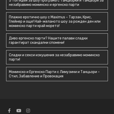
5 топ идеи за шоу програма с танцьорки и танцьори за
незабравимо моминско и ергенско парти
Плажно еротично шоу с Maximus – Тарзан, Крис,
Глейнер и още! Най-желаното шоу за рожден ден или
моминско парти край морето!
Диво ергенско парти? Нашите палави сладки
гарантират скандални спомени!
Сладки и секси изкушения за незабравимо моминско
парти!
Моминско и Ергенско Парти с Лимузини и Танцьори –
Стил, Забавление и Провокация