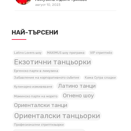
август 10, 2023
НАЙ-ТЪРСЕНИ
Latino Lovers шоу
MAXIMUS шоу програма
VIP стриптийз
Екзотични танцьорки
Ергенско парти в лимузина
Забавление на корпоративното събитие
Кама Сутра сладки
Латино танци
Кулинарно изживяване
Огнено шоу
Моминско парти на морето
Ориенталски танци
Ориенталски танцьорки
Професионални стриптизьорки