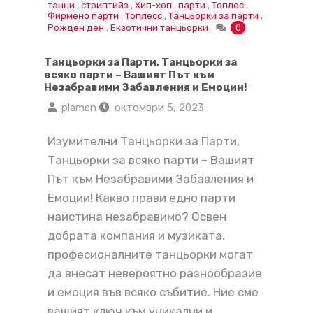
танци
,
стриптийз
,
Хип-хоп
,
парти
,
Топлес
,
Фирмено парти
,
Топлесс
,
Танцьорки за парти
,
Рожден ден
,
Екзотични танцьорки
0
Танцьорки за Парти, Танцьорки за
всяко парти – Вашият Път към
Незабравими Забавления и Емоции!
plamen
октомври 5, 2023
Изумителни Танцьорки за Парти,
Танцьорки за всяко парти – Вашият
Път към Незабравими Забавления и
Емоции! Какво прави едно парти
наистина незабравимо? Освен
добрата компания и музиката,
професионалните танцьорки могат
да внесат невероятно разнообразие
и емоция във всяко събитие. Ние сме
вашият ключ към уникални и