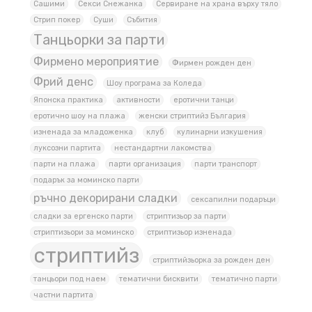
Сашими
Секси Снежанка
Сервиране на храна върху тяло
Стрип покер
Суши
Събития
Танцьорки за парти
Фирмено мероприятие
Фирмен рожден ден
Фрий денс
Шоу програма за Коледа
Японска практика
активности
еротични танци
еротично шоу на плажа
женски стриптийз България
изненада за младоженка
клуб
кулинарни изкушения
луксозни партита
нестандартни лакомства
парти на плажа
парти организация
парти транспорт
подарък за моминско парти
ръчно декорирани сладки
сексапилни подаръци
сладки за ергенско парти
стриптизьор за парти
стриптизьори за моминско
стриптизьор изненада
стриптийз
стриптийзьорка за рожден ден
танцьори под наем
тематични бисквити
тематично парти
частни партита