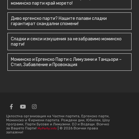
моминско парти край морето!
Диво ергенско парти? Нашите палави сладки
гарантират скандални спомени!
Сладки и секси изкушения за незабравимо моминско
парти!
Моминско и Ергенско Парти с Лимузини и Танцьори –
Стил, Забавление и Провокация
Цялостна организация на Частни партита, Ергенско парти,
Моминско и Фирмени партита. Рождени дни, Юбилеи, Шоу
програми, Парти Бусове и Лимузини. DJ и Водещи. Всичко
за Вашето Парти!
| © 2026 Всички права
MyParty.info
запазени!