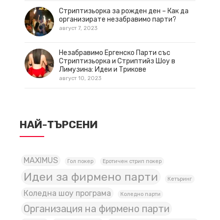
Стриптизьорка за рожден ден – Как да
организирате незабравимо парти?
август 7, 2023
Незабравимо Ергенско Парти със
Стриптизьорка и Стриптийз Шоу в
Лимузина: Идеи и Трикове
август 10, 2023
НАЙ-ТЪРСЕНИ
MAXIMUS
Гол покер
Еротичен стрип покер
Идеи за фирмено парти
Кетъринг
Коледна шоу програма
Коледно парти
Организация на фирмено парти