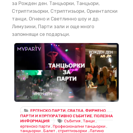
за Рожден ден. Танцьорки, Танцьори,
Стриптизьорки, Стриптизьори, Ориенталски
танци, Огнено и Светлинно шоу и др.
Лимузини, Парти зали и още много
запомнящи се подаръци.
Танцьорки за Парти, Танцьорки за всяко парти – Вашият Път към Незабравими Забавления и Емоции!
ЕРГЕНСКО ПАРТИ
,
СВАТБА
,
ФИРМЕНО
ПАРТИ И КОРПОРАТИВНО СЪБИТИЕ
,
ПОЛЕЗНА
ИНФОРМАЦИЯ
Събития
,
Танци
,
ергенско парти
,
Професионални танцьорки
,
танцьорки
,
Балет
,
стриптизьорки
,
Латино