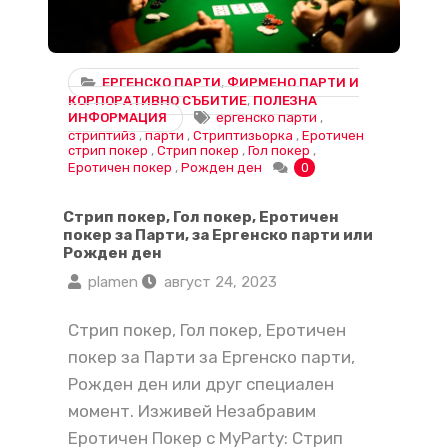
ЕРГЕНСКО ПАРТИ
,
ФИРМЕНО ПАРТИ И
КОРПОРАТИВНО СЪБИТИЕ
,
ПОЛЕЗНА
ИНФОРМАЦИЯ
ергенско парти
,
стриптийз
,
парти
,
Стриптизьорка
,
Еротичен
стрип покер
,
Стрип покер
,
Гол покер
,
Еротичен покер
,
Рожден ден
0
Стрип покер, Гол покер, Еротичен
покер за Парти, за Ергенско парти или
Рожден ден
plamen
август 24, 2023
Стрип покер, Гол покер, Еротичен
покер за Парти за Ергенско парти,
Рожден ден или друг специален
момент. Изживей Незабравим
Еротичен Покер с MyParty: Стрип