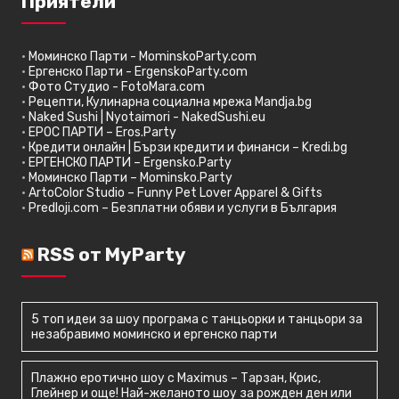
Приятели
•
Моминско Парти - MominskoParty.com
•
Ергенско Парти - ErgenskoParty.com
•
Фото Студио - FotoMara.com
•
Рецепти, Кулинарна социална мрежа Mandja.bg
•
Naked Sushi | Nyotaimori - NakedSushi.eu
•
ЕРОС ПАРТИ – Eros.Party
•
Кредити онлайн | Бързи кредити и финанси – Kredi.bg
•
ЕРГЕНСКО ПАРТИ – Ergensko.Party
•
Моминско Парти – Mominsko.Party
•
ArtoColor Studio – Funny Pet Lover Apparel & Gifts
•
Predloji.com – Безплатни обяви и услуги в България
RSS от MyParty
5 топ идеи за шоу програма с танцьорки и танцьори за
незабравимо моминско и ергенско парти
Плажно еротично шоу с Maximus – Тарзан, Крис,
Глейнер и още! Най-желаното шоу за рожден ден или