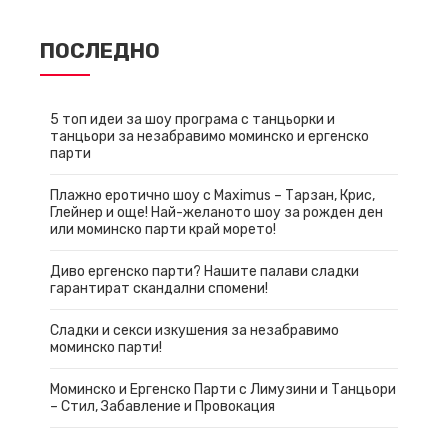
ПОСЛЕДНО
5 топ идеи за шоу програма с танцьорки и
танцьори за незабравимо моминско и ергенско
парти
Плажно еротично шоу с Maximus – Тарзан, Крис,
Глейнер и още! Най-желаното шоу за рожден ден
или моминско парти край морето!
Диво ергенско парти? Нашите палави сладки
гарантират скандални спомени!
Сладки и секси изкушения за незабравимо
моминско парти!
Моминско и Ергенско Парти с Лимузини и Танцьори
– Стил, Забавление и Провокация