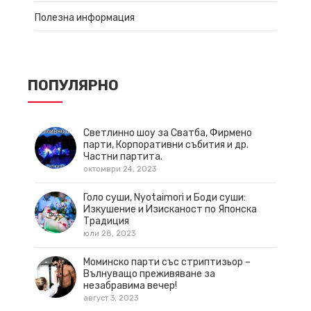
Полезна информация
ПОПУЛЯРНО
Светлинно шоу за Сватба, Фирмено
парти, Корпоративни събития и др.
Частни партита.
октомври 24, 2023
Голо суши, Nyotaimori и Боди суши:
Изкушение и Изисканост по Японска
Традиция
юли 28, 2023
Моминско парти със стриптизьор –
Вълнуващо преживяване за
незабравима вечер!
август 3, 2023