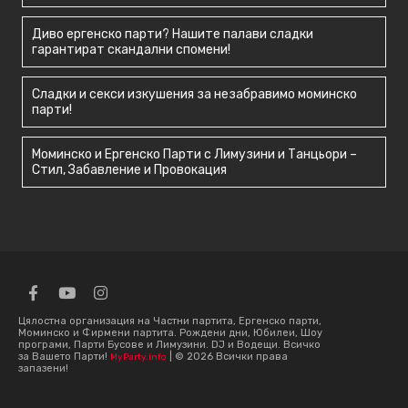
Диво ергенско парти? Нашите палави сладки
гарантират скандални спомени!
Сладки и секси изкушения за незабравимо моминско
парти!
Моминско и Ергенско Парти с Лимузини и Танцьори –
Стил, Забавление и Провокация
Цялостна организация на Частни партита, Ергенско парти,
Моминско и Фирмени партита. Рождени дни, Юбилеи, Шоу
програми, Парти Бусове и Лимузини. DJ и Водещи. Всичко
за Вашето Парти!
| © 2026 Всички права
MyParty.info
запазени!