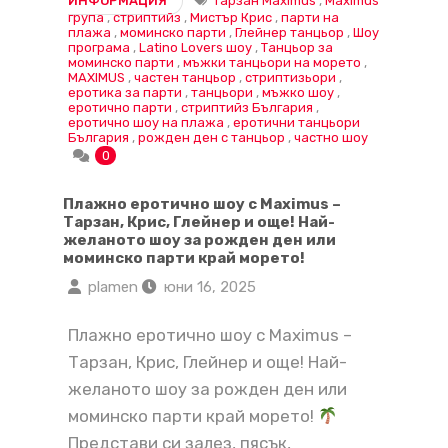
ИНФОРМАЦИЯ
Тарзан Maximus
,
Maximus
група
,
стриптийз
,
Мистър Крис
,
парти на
плажа
,
моминско парти
,
Глейнер танцьор
,
Шоу
програма
,
Latino Lovers шоу
,
Танцьор за
моминско парти
,
мъжки танцьори на морето
,
MAXIMUS
,
частен танцьор
,
стриптизьори
,
еротика за парти
,
танцьори
,
мъжко шоу
,
еротично парти
,
стриптийз България
,
еротично шоу на плажа
,
еротични танцьори
България
,
рожден ден с танцьор
,
частно шоу
0
Плажно еротично шоу с Maximus –
Тарзан, Крис, Глейнер и още! Най-
желаното шоу за рожден ден или
моминско парти край морето!
plamen
юни 16, 2025
Плажно еротично шоу с Maximus –
Тарзан, Крис, Глейнер и още! Най-
желаното шоу за рожден ден или
моминско парти край морето!
Представи си залез, пясък,