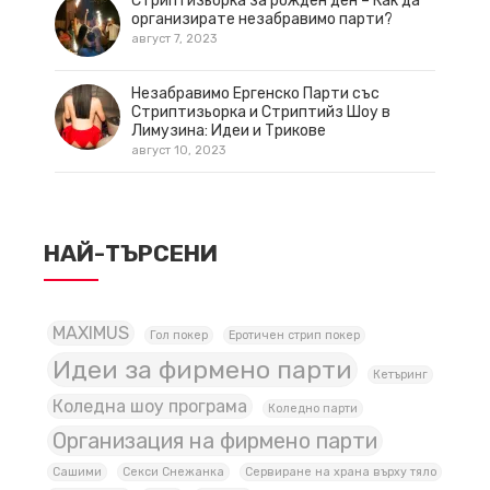
Стриптизьорка за рожден ден – Как да
организирате незабравимо парти?
август 7, 2023
Незабравимо Ергенско Парти със
Стриптизьорка и Стриптийз Шоу в
Лимузина: Идеи и Трикове
август 10, 2023
НАЙ-ТЪРСЕНИ
MAXIMUS
Гол покер
Еротичен стрип покер
Идеи за фирмено парти
Кетъринг
Коледна шоу програма
Коледно парти
Организация на фирмено парти
Сашими
Секси Снежанка
Сервиране на храна върху тяло