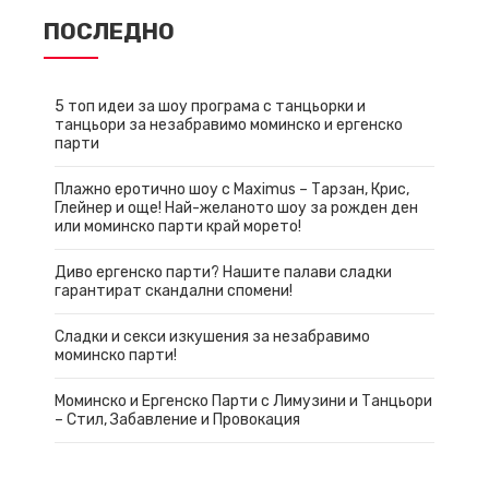
ПОСЛЕДНО
5 топ идеи за шоу програма с танцьорки и
танцьори за незабравимо моминско и ергенско
парти
Плажно еротично шоу с Maximus – Тарзан, Крис,
Глейнер и още! Най-желаното шоу за рожден ден
или моминско парти край морето!
Диво ергенско парти? Нашите палави сладки
гарантират скандални спомени!
Сладки и секси изкушения за незабравимо
моминско парти!
Моминско и Ергенско Парти с Лимузини и Танцьори
– Стил, Забавление и Провокация