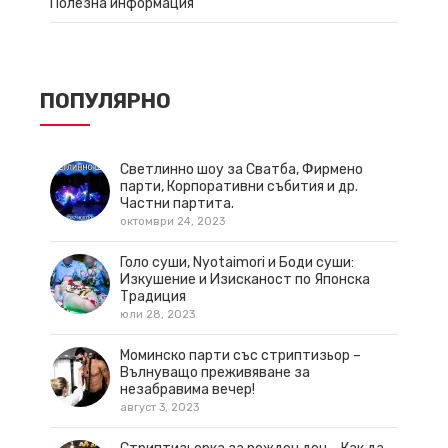
Полезна информация
ПОПУЛЯРНО
Светлинно шоу за Сватба, Фирмено
парти, Корпоративни събития и др.
Частни партита.
октомври 24, 2023
Голо суши, Nyotaimori и Боди суши:
Изкушение и Изисканост по Японска
Традиция
юли 28, 2023
Моминско парти със стриптизьор –
Вълнуващо преживяване за
незабравима вечер!
август 3, 2023