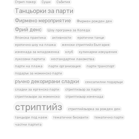
Стрип покер
Суши
Събития
Танцьорки за парти
Фирмено мероприятие
Фирмен рожден ден
Фрий денс
Шоу програма за Коледа
Японска практика
активности
еротични танци
еротично шоу на плажа
женски стриптийз България
изненада за младоженка
клуб
кулинарни изкушения
луксозни партита
нестандартни лакомства
парти на плажа
парти организация
парти транспорт
подарък за моминско парти
ръчно декорирани сладки
сексапилни подаръци
сладки за ергенско парти
стриптизьор за парти
стриптизьори за моминско
стриптизьор изненада
стриптийз
стриптийзьорка за рожден ден
танцьори под наем
тематични бисквити
тематично парти
частни партита