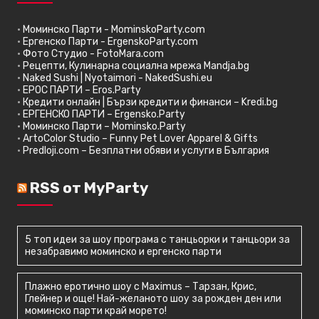
•
Моминско Парти - MominskoParty.com
•
Ергенско Парти - ErgenskoParty.com
•
Фото Студио - FotoMara.com
•
Рецепти, Кулинарна социална мрежа Mandja.bg
•
Naked Sushi | Nyotaimori - NakedSushi.eu
•
ЕРОС ПАРТИ – Eros.Party
•
Кредити онлайн | Бързи кредити и финанси – Kredi.bg
•
ЕРГЕНСКО ПАРТИ – Ergensko.Party
•
Моминско Парти – Mominsko.Party
•
ArtoColor Studio – Funny Pet Lover Apparel & Gifts
•
Predloji.com – Безплатни обяви и услуги в България
RSS от MyParty
5 топ идеи за шоу програма с танцьорки и танцьори за
незабравимо моминско и ергенско парти
Плажно еротично шоу с Maximus – Тарзан, Крис,
Глейнер и още! Най-желаното шоу за рожден ден или
моминско парти край морето!