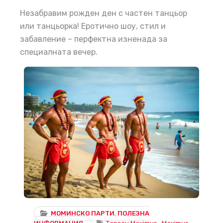
Незабравим рожден ден с частен танцьор
или танцьорка! Еротично шоу, стил и
забавление – перфектна изненада за
специалната вечер.
Плажно еротично шоу с Maximus – Тарзан, Крис, Глейнер и още! Най-желаното шоу за рожден ден или моминско парти край морето!
МОМИНСКО ПАРТИ
,
ПОЛЕЗНА