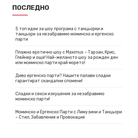
ПОСЛЕДНО
5 топ идеи за шоу програма с танцьорки и
танцьори за незабравимо моминско и ергенско
парти
Плажно еротично шоу с Maximus – Тарзан, Крис,
Глейнер и още! Най-желаното шоу за рожден ден
или моминско парти край морето!
Диво ергенско парти? Нашите палави сладки
гарантират скандални спомени!
Сладки и секси изкушения за незабравимо
моминско парти!
Моминско и Ергенско Парти с Лимузини и Танцьори
– Стил, Забавление и Провокация