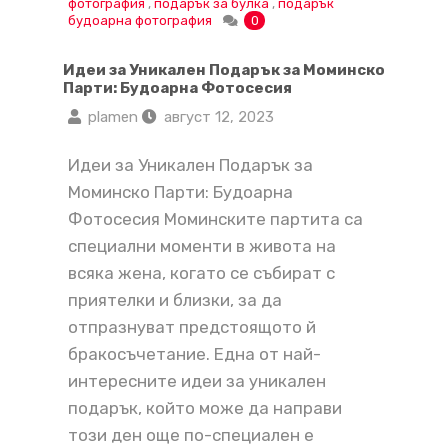
фотография
,
подарък за булка
,
подарък
будоарна фотография
0
Идеи за Уникален Подарък за Моминско
Парти: Будоарна Фотосесия
plamen
август 12, 2023
Идеи за Уникален Подарък за
Моминско Парти: Будоарна
Фотосесия Моминските партита са
специални моменти в живота на
всяка жена, когато се събират с
приятелки и близки, за да
отпразнуват предстоящото й
бракосъчетание. Една от най-
интересните идеи за уникален
подарък, който може да направи
този ден още по-специален е