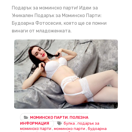
Подарък за моминско парти! Идеи за
Уникален Подарък за Моминско Парти:
Будоарна Фотосесия, която ще се помни
винаги от младоженката.
Идеи за Уникален Подарък за Моминско Парти: Будоарна Фотосесия
МОМИНСКО ПАРТИ
,
ПОЛЕЗНА
ИНФОРМАЦИЯ
булка
,
подарък за
моминско парти
,
моминско парти
,
будоарна