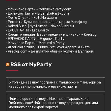
•
Моминско Парти - MominskoParty.com
•
Ергенско Парти - ErgenskoParty.com
•
Фото Студио - FotoMara.com
•
Рецепти, Кулинарна социална мрежа Mandja.bg
•
Naked Sushi | Nyotaimori - NakedSushi.eu
•
ЕРОС ПАРТИ – Eros.Party
•
Кредити онлайн | Бързи кредити и финанси – Kredi.bg
•
ЕРГЕНСКО ПАРТИ – Ergensko.Party
•
Моминско Парти – Mominsko.Party
•
ArtoColor Studio – Funny Pet Lover Apparel & Gifts
•
Predloji.com – Безплатни обяви и услуги в България
RSS от MyParty
5 топ идеи за шоу програма с танцьорки и танцьори за
незабравимо моминско и ергенско парти
Плажно еротично шоу с Maximus – Тарзан, Крис,
Глейнер и още! Най-желаното шоу за рожден ден или
моминско парти край морето!