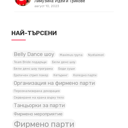
Лимузина: Идеи и Трикове
август 10, 2023
НАЙ-ТЪРСЕНИ
Belly Dance шоу
Maximus група
Nyotaimori
Team Bride подаръци
Бели денс шоу
Бели денс шоу програма
Боди суши
Еротичен стрип покер
Кетъринг
Коледно парти
Организация на фирмено парти
Персонализирана декорация
Сервиране на храна върху тяло
Танцьорки за парти
Фирмено мероприятие
Фирмено парти