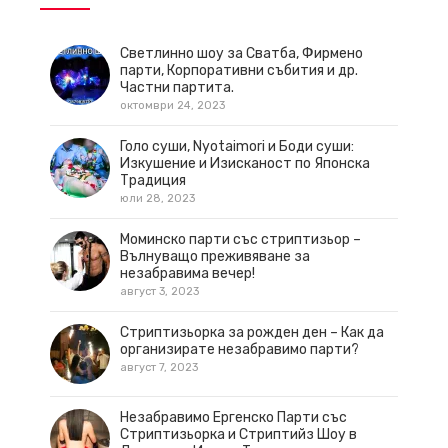
Светлинно шоу за Сватба, Фирмено
парти, Корпоративни събития и др.
Частни партита.
октомври 24, 2023
Голо суши, Nyotaimori и Боди суши:
Изкушение и Изисканост по Японска
Традиция
юли 28, 2023
Моминско парти със стриптизьор –
Вълнуващо преживяване за
незабравима вечер!
август 3, 2023
Стриптизьорка за рожден ден – Как да
организирате незабравимо парти?
август 7, 2023
Незабравимо Ергенско Парти със
Стриптизьорка и Стриптийз Шоу в