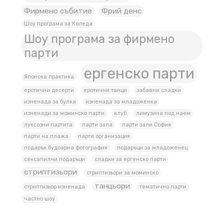
Фирмено събитие
Фрий денс
Шоу програма за Коледа
Шоу програма за фирмено
парти
ергенско парти
Японска практика
еротични десерти
еротични танци
забавни сладки
изненада за булка
изненада за младоженка
изненади за моминско парти
клуб
лимузина под наем
луксозни партита
парти зала
парти зали София
парти на плажа
парти организация
подарък будоарна фотография
подаръци за младоженец
сексапилни подаръци
сладки за ергенско парти
стриптизьори
стриптизьори за моминско
танцьори
стриптизьор изненада
тематично парти
частно шоу