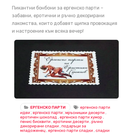
Пикантни бонбони за ергенско парти –
забавни, еротични и ръчно декорирани
лакомства, които добавят щипка провокация
и настроение към всяка вечер!
Диво ергенско парти? Нашите палави сладки гарантират скандални спомени!
ЕРГЕНСКО ПАРТИ
ергенско парти
идеи
,
ергенско парти
,
мръснишки десерти
,
еротичен шоколад
,
ергенско парти хумор
,
пенис бисквити
,
еротични десерти
,
ръчно
декорирани сладки
,
подаръци за
младоженец
,
ергенско парти сладки
,
сладки