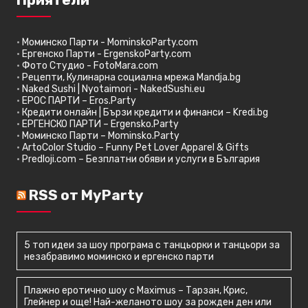
•
Моминско Парти - MominskoParty.com
•
Ергенско Парти - ErgenskoParty.com
•
Фото Студио - FotoMara.com
•
Рецепти, Кулинарна социална мрежа Mandja.bg
•
Naked Sushi | Nyotaimori - NakedSushi.eu
•
ЕРОС ПАРТИ – Eros.Party
•
Кредити онлайн | Бързи кредити и финанси – Kredi.bg
•
ЕРГЕНСКО ПАРТИ – Ergensko.Party
•
Моминско Парти – Mominsko.Party
•
ArtoColor Studio – Funny Pet Lover Apparel & Gifts
•
Predloji.com – Безплатни обяви и услуги в България
RSS от MyParty
5 топ идеи за шоу програма с танцьорки и танцьори за
незабравимо моминско и ергенско парти
Плажно еротично шоу с Maximus – Тарзан, Крис,
Глейнер и още! Най-желаното шоу за рожден ден или