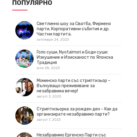
ПОПУЛЯРНО
Светлинно шоу за Сватба, Фирмено
парти, Корпоративни събития и др.
Частни партита.
октомври 24, 2023
Голо суши, Nyotaimori и Боди суши:
Изкушение и Изисканост по Японска
Традиция
юли 28, 2023
Моминско парти със стриптизьор –
Вълнуващо преживяване за
незабравима вечер!
август 3, 2023
Стриптизьорка за рожден ден – Как да
организирате незабравимо парти?
август 7, 2023
Незабравимо Ергенско Парти със