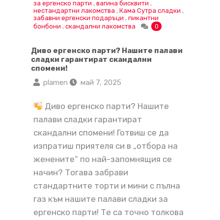
за ергенско парти
,
вагина бисквити
,
нестандартни лакомства
,
Кама Сутра сладки
,
забавни ергенски подаръци
,
пикантни
бонбони
,
скандални лакомства
0
Диво ергенско парти? Нашите палави
сладки гарантират скандални
спомени!
plamen
май 7, 2025
Диво ергенско парти? Нашите
палави сладки гарантират
скандални спомени! Готвиш се да
изпратиш приятеля си в „отбора на
женените“ по най-запомнящия се
начин? Тогава забрави
стандартните торти и мини с пълна
газ към нашите палави сладки за
ергенско парти! Те са точно толкова