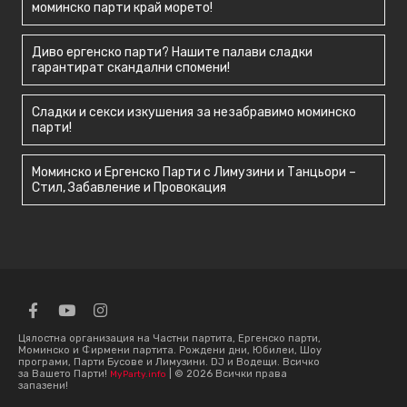
моминско парти край морето!
Диво ергенско парти? Нашите палави сладки
гарантират скандални спомени!
Сладки и секси изкушения за незабравимо моминско
парти!
Моминско и Ергенско Парти с Лимузини и Танцьори –
Стил, Забавление и Провокация
Цялостна организация на Частни партита, Ергенско парти,
Моминско и Фирмени партита. Рождени дни, Юбилеи, Шоу
програми, Парти Бусове и Лимузини. DJ и Водещи. Всичко
за Вашето Парти!
| © 2026 Всички права
MyParty.info
запазени!