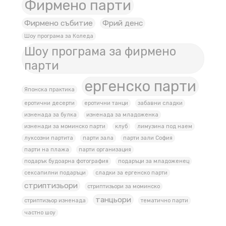
Фирмено парти
Фирмено събитие
Фрий денс
Шоу програма за Коледа
Шоу програма за фирмено
парти
ергенско парти
Японска практика
еротични десерти
еротични танци
забавни сладки
изненада за булка
изненада за младоженка
изненади за моминско парти
клуб
лимузина под наем
луксозни партита
парти зала
парти зали София
парти на плажа
парти организация
подарък будоарна фотография
подаръци за младоженец
сексапилни подаръци
сладки за ергенско парти
стриптизьори
стриптизьори за моминско
танцьори
стриптизьор изненада
тематично парти
частно шоу