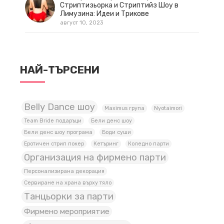
Стриптизьорка и Стриптийз Шоу в
Лимузина: Идеи и Трикове
август 10, 2023
НАЙ-ТЪРСЕНИ
Belly Dance шоу
Maximus група
Nyotaimori
Team Bride подаръци
Бели денс шоу
Бели денс шоу програма
Боди суши
Еротичен стрип покер
Кетъринг
Коледно парти
Организация на фирмено парти
Персонализирана декорация
Сервиране на храна върху тяло
Танцьорки за парти
Фирмено мероприятие