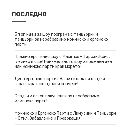
ПОСЛЕДНО
5 топ идеи за шоу програма с танцьорки и
танцьори за незабравимо моминско и ергенско
парти
Плажно еротично шоу с Maximus – Тарзан, Крис,
Глейнер и още! Най-желаното шоу за рожден ден
или моминско парти край морето!
Диво ергенско парти? Нашите палави сладки
гарантират скандални спомени!
Сладки и секси изкушения за незабравимо
моминско парти!
Моминско и Ергенско Парти с Лимузини и Танцьори
– Стил, Забавление и Провокация