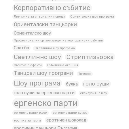
Корпоративно събитие
Лимузина за специални поводи
Ориенталска шоу програма
Ориенталски танцьорки
Ориенталско шоу
Професионални организатори на корпоративни събития
Сватба
Светлинна шоу програма
Светлинно шоу
Стриптизьорка
Събитие с ефекти
Събитийна агенция
Танцови шоу програми
Топлесс
Шоу програма
голо суши
булка
голо суши за ергенско парти
ексклузивно шоу
ергенско парти
ергенско парти идеи
ергенско парти хумор
еротичен шоколад
еротика за парти
еротични танцьори България