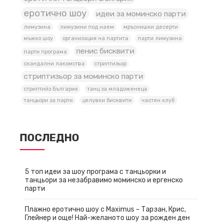
еротично шоу
идеи за моминско парти
лимузина
лимузини под наем
мръснишки десерти
мъжко шоу
организация на партита
парти лимузина
пенис бисквити
парти програма
скандални лакомства
стриптизьор
стриптизьор за моминско парти
стриптийз България
танц за младоженеца
танцьори за парти
целувки бисквити
частен клуб
ПОСЛЕДНО
5 топ идеи за шоу програма с танцьорки и
танцьори за незабравимо моминско и ергенско
парти
Плажно еротично шоу с Maximus – Тарзан, Крис,
Глейнер и още! Най-желаното шоу за рожден ден