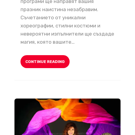
програми ще направят вашия
празник наистина незабравим.
Съчетанието от уникални
хореографии, стилни костюми и
невероятни изпълнители ще създаде
магия, която вашите…
CONTINUE READING
Ориенталски танци, Ориенталско шоу за Сватба, Фирмено парти и др. Бели Денс Танци