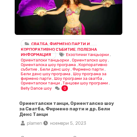
СВАТБА
,
ФИРМЕНО ПАРТИ И
КОРПОРАТИВНО СЪБИТИЕ
,
ПОЛЕЗНА
ИНФОРМАЦИЯ
Екзотични танцьорки
,
Ориенталски танцьорки
,
Ориенталско шоу
,
Ориенталска шоу програма
,
Корпоративно
събитие
,
Бели денс шоу
,
Фирмено парти
,
Бели денс шоу програма
,
Шоу програма за
фирмено парти
,
Шоу програми за сватба
,
Ориенталски танци
,
Танцови шоу програми
,
Belly Dance шоу
0
Ориенталски танци, Ориенталско шоу
за Сватба, Фирмено парти и др. Бели
Денс Танци
plamen
ноември 5, 2023