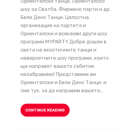
Ориенталски танци, Ориенталско
шоу за Сватба, Фирмено парти и др.
Бели Денс Танци. Цялостна
организация на партита и
Ориенталски и всякакви други шоу
програми MYPARTY Добре дошли в
света на екзотичните танци и
невероятните шоу програми, които
ще направят вашето събитие
незабравимо! Представяме ви
Ориенталски и Бели Денс Танци, и
сме тук, за да направим вашето…
CONTINUE READING