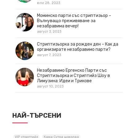
юли 28, 2023
Моминско парти със стриптизьор –
Вълнуващо преживяване за
незабравима вечер!
август 3, 2023
Стриптизьорка за рожден ден – Как да
организирате незабравимо парти?
август 7, 2023
Незабравимо Ергенско Парти със
Стриптизьорка и Стриптийз Шоу в
Лимузина: Идеи и Трикове
август 10, 2023
НАЙ-ТЪРСЕНИ
VIP стриптийз
Кама Сутра шоколад