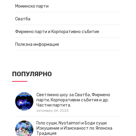
Моминско парти
Сватба
Фирмено парти и Корпоративно събитие
Полезна информация
ПОПУЛЯРНО
Светлинно шоу за Сватба, Фирмено
парти, Корпоративни събития и др.
Частни партита.
октомври 24, 2023
Голо суши, Nyotaimori и Боди суши:
Изкушение и Изисканост по Японска
Традиция