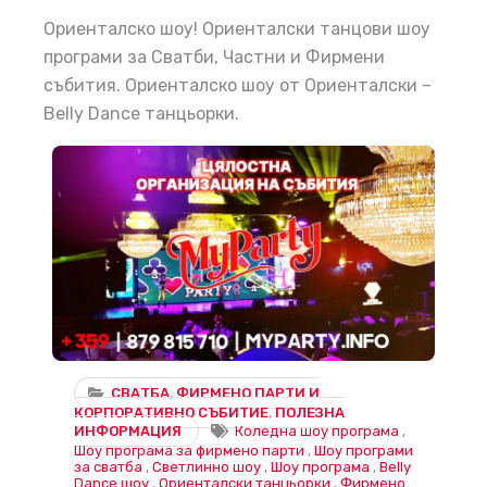
Ориенталско шоу! Ориенталски танцови шоу
програми за Сватби, Частни и Фирмени
събития. Ориенталско шоу от Ориенталски –
Belly Dance танцьорки.
Изискани и стилни шоу програми за вашето незабравимо събитие – професионална организация и впечатляващи изпълнения
СВАТБА
,
ФИРМЕНО ПАРТИ И
КОРПОРАТИВНО СЪБИТИЕ
,
ПОЛЕЗНА
ИНФОРМАЦИЯ
Коледна шоу програма
,
Шоу програма за фирмено парти
,
Шоу програми
за сватба
,
Светлинно шоу
,
Шоу програма
,
Belly
Dance шоу
,
Ориенталски танцьорки
,
Фирмено