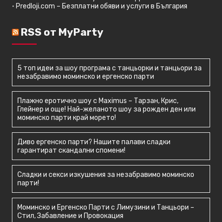
•
Predloji.com – Безплатни обяви и услуги в България
RSS от MyParty
5 топ идеи за шоу програма с танцьорки и танцьори за
незабравимо моминско и ергенско парти
Плажно еротично шоу с Maximus – Тарзан, Крис,
Глейнер и още! Най-желаното шоу за рожден ден или
моминско парти край морето!
Диво ергенско парти? Нашите палави сладки
гарантират скандални спомени!
Сладки и секси изкушения за незабравимо моминско
парти!
Моминско и Ергенско Парти с Лимузини и Танцьори –
Стил, Забавление и Провокация