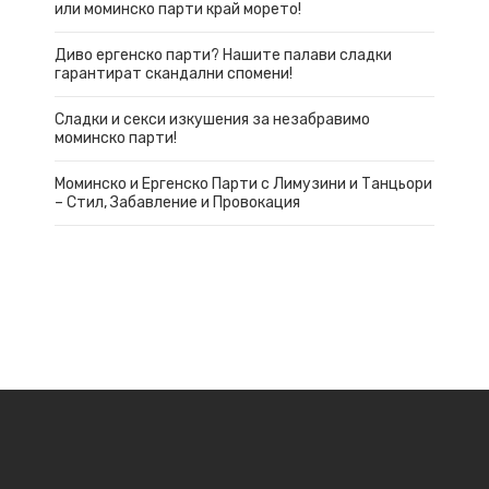
или моминско парти край морето!
Диво ергенско парти? Нашите палави сладки
гарантират скандални спомени!
Сладки и секси изкушения за незабравимо
моминско парти!
Моминско и Ергенско Парти с Лимузини и Танцьори
– Стил, Забавление и Провокация