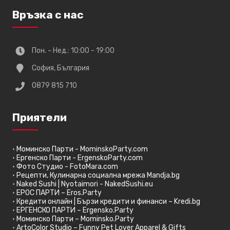
Връзка с нас
Пон. - Нед.: 10:00 - 19:00
София, България
0879 815 710
Приятели
•
Моминско Парти - MominskoParty.com
•
Ергенско Парти - ErgenskoParty.com
•
Фото Студио - FotoMara.com
•
Рецепти, Кулинарна социална мрежа Mandja.bg
•
Naked Sushi | Nyotaimori - NakedSushi.eu
•
ЕРОС ПАРТИ – Eros.Party
•
Кредити онлайн | Бързи кредити и финанси – Kredi.bg
•
ЕРГЕНСКО ПАРТИ – Ergensko.Party
•
Моминско Парти – Mominsko.Party
•
ArtoColor Studio – Funny Pet Lover Apparel & Gifts