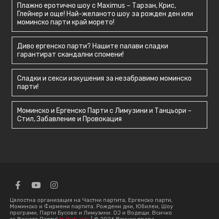
Плажно еротично шоу с Maximus – Тарзан, Крис,
Глейнер и още! Най-желаното шоу за рожден ден или
моминско парти край морето!
Диво ергенско парти? Нашите палави сладки
гарантират скандални спомени!
Сладки и секси изкушения за незабравимо моминско
парти!
Моминско и Ергенско Парти с Лимузини и Танцьори –
Стил, Забавление и Провокация
Цялостна организация на Частни партита, Ергенско парти,
Моминско и Фирмени партита. Рождени дни, Юбилеи, Шоу
програми, Парти Бусове и Лимузини. DJ и Водещи. Всичко