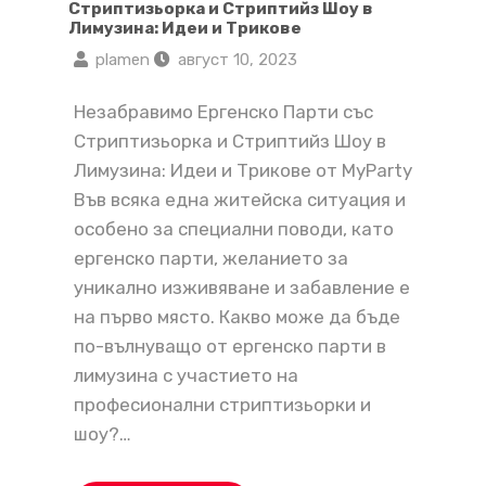
Стриптизьорка и Стриптийз Шоу в
Лимузина: Идеи и Трикове
plamen
август 10, 2023
Незабравимо Ергенско Парти със
Стриптизьорка и Стриптийз Шоу в
Лимузина: Идеи и Трикове от MyParty
Във всяка една житейска ситуация и
особено за специални поводи, като
ергенско парти, желанието за
уникално изживяване и забавление е
на първо място. Какво може да бъде
по-вълнуващо от ергенско парти в
лимузина с участието на
професионални стриптизьорки и
шоу?…