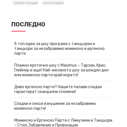
частен танцьор
частно парти
ПОСЛЕДНО
5 топ идеи за шоу програма с танцьорки и
танцьори за незабравимо моминско и ергенско
парти
Плажно еротично шоу с Maximus – Тарзан, Крис,
Глейнер и още! Най-желаното шоу за рожден ден
или моминско парти край морето!
Диво ергенско парти? Нашите палави сладки
гарантират скандални спомени!
Сладки и секси изкушения за незабравимо
моминско парти!
Моминско и Ергенско Парти с Лимузини и Танцьори
– Стил, Забавление и Провокация