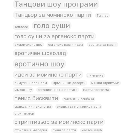
Танцови шоу програми
Танцьор за моминско парти
Топлес
голо суши
Топлесс
голо суши за ергенско парти
ексклузивно шоу
ергенско парти идеи
еротика за парти
еротичен шоколад
еротично шоу
идеи за моминско парти
лимузина
лимузини под наем
мръснишки десерти
мъжки стриптийз
мъжко шоу
организация на партита
парти програма
пенис бисквити
пикантни бонбони
скандални лакомства
сладки за моминско парти
стриптизьор
стриптизьор за моминско парти
стриптийз България
суши за парти
частен клуб