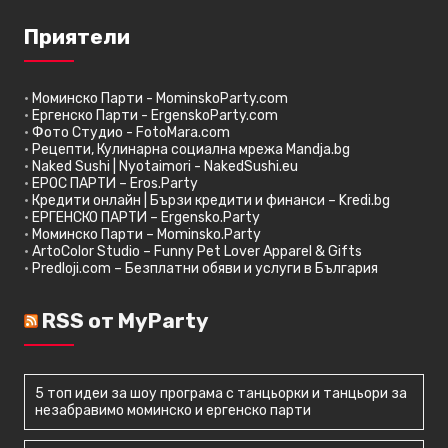
Приятели
•
Моминско Парти - MominskoParty.com
•
Ергенско Парти - ErgenskoParty.com
•
Фото Студио - FotoMara.com
•
Рецепти, Кулинарна социална мрежа Mandja.bg
•
Naked Sushi | Nyotaimori - NakedSushi.eu
•
ЕРОС ПАРТИ – Eros.Party
•
Кредити онлайн | Бързи кредити и финанси – Kredi.bg
•
ЕРГЕНСКО ПАРТИ – Ergensko.Party
•
Моминско Парти – Mominsko.Party
•
ArtoColor Studio – Funny Pet Lover Apparel & Gifts
•
Predloji.com – Безплатни обяви и услуги в България
RSS от MyParty
5 топ идеи за шоу програма с танцьорки и танцьори за
незабравимо моминско и ергенско парти