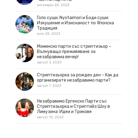
октомври 24, 2023
Голо суши, Nyotaimori и Боди суши:
Изкушение и Изисканост по Японска
Традиция
юли 28, 2023
Моминско парти със стриптизьор –
Вълнуващо преживяване за
незабравима вечер!
август 3, 2023
Стриптизьорка за рожден ден – Как да
организирате незабравимо парти?
август 7, 2023
Незабравимо Ергенско Парти със
Стриптизьорка и Стриптийз Шоу в
Лимузина: Идеи и Трикове
август 10, 2023