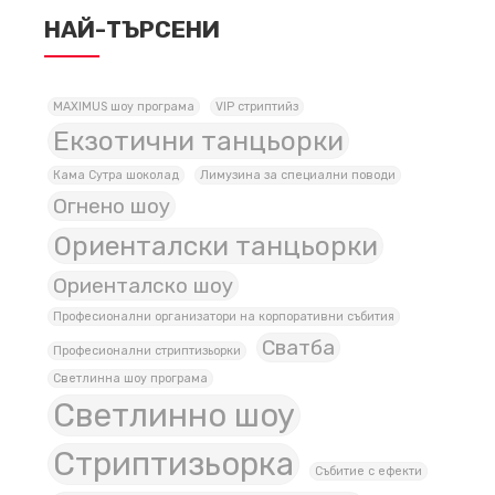
НАЙ-ТЪРСЕНИ
MAXIMUS шоу програма
VIP стриптийз
Екзотични танцьорки
Кама Сутра шоколад
Лимузина за специални поводи
Огнено шоу
Ориенталски танцьорки
Ориенталско шоу
Професионални организатори на корпоративни събития
Сватба
Професионални стриптизьорки
Светлинна шоу програма
Светлинно шоу
Стриптизьорка
Събитие с ефекти