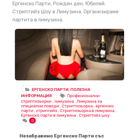
Ергенско Парти, Рожден ден, Юбилей.
Стриптийз Шоу в Лимузина. Организираме
партита в лимузина.
Незабравимо Ергенско Парти със Стриптизьорка и Стриптийз Шоу в Лимузина: Идеи и Трикове
ЕРГЕНСКО ПАРТИ
,
ПОЛЕЗНА
ИНФОРМАЦИЯ
Професионални
стриптизьорки
,
лимузина
,
Лимузина за
специални поводи
,
Стриптизьорка
,
ергенско
парти
,
стриптийз
,
Стриптизьорка в лимузина
,
Ергенско парти в лимузина
,
Стриптийз шоу
0
Незабравимо Ергенско Парти със