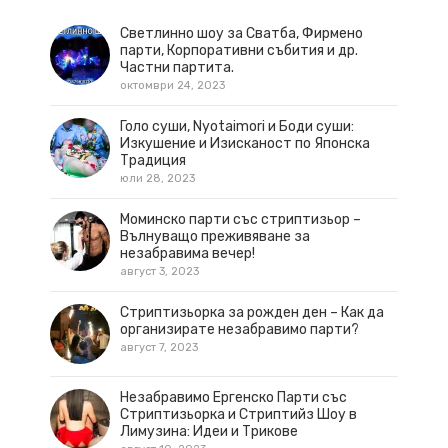
Светлинно шоу за Сватба, Фирмено
парти, Корпоративни събития и др.
Частни партита.
октомври 24, 2023
Голо суши, Nyotaimori и Боди суши:
Изкушение и Изисканост по Японска
Традиция
юли 28, 2023
Моминско парти със стриптизьор –
Вълнуващо преживяване за
незабравима вечер!
август 3, 2023
Стриптизьорка за рожден ден – Как да
организирате незабравимо парти?
август 7, 2023
Незабравимо Ергенско Парти със
Стриптизьорка и Стриптийз Шоу в
Лимузина: Идеи и Трикове