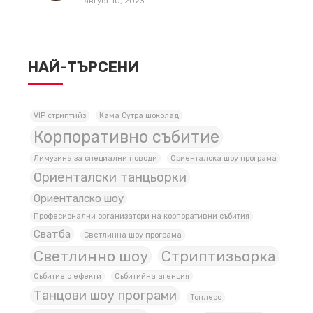
август 10, 2023
НАЙ-ТЪРСЕНИ
VIP стриптийз
Кама Сутра шоколад
Корпоративно събитие
Лимузина за специални поводи
Ориенталска шоу програма
Ориенталски танцьорки
Ориенталско шоу
Професионални организатори на корпоративни събития
Сватба
Светлинна шоу програма
Светлинно шоу
Стриптизьорка
Събитие с ефекти
Събитийна агенция
Танцови шоу програми
Топлесс