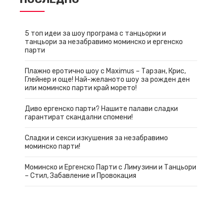
5 топ идеи за шоу програма с танцьорки и
танцьори за незабравимо моминско и ергенско
парти
Плажно еротично шоу с Maximus – Тарзан, Крис,
Глейнер и още! Най-желаното шоу за рожден ден
или моминско парти край морето!
Диво ергенско парти? Нашите палави сладки
гарантират скандални спомени!
Сладки и секси изкушения за незабравимо
моминско парти!
Моминско и Ергенско Парти с Лимузини и Танцьори
– Стил, Забавление и Провокация