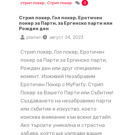
стрип покер
,
Стрип покер
0
Стрип покер, Гол покер, Еротичен
покер за Парти, за Ергенско парти или
Рожден ден
plamen
август 24, 2023
Стрип покер, Гол покер, Еротичен
покер за Парти за Ергенско парти,
Рожден ден или друг специален
момент. Изживей Незабравим
Еротичен Покер с MyParty: Стрип
Покер за Вашето Парти или Събитие!
Създаването на незабравимо парти
или събитие е изкуство, което
изисква внимание към всеки детайл.
Ако търсите уникална и страстна
забава, която ще направи вашия