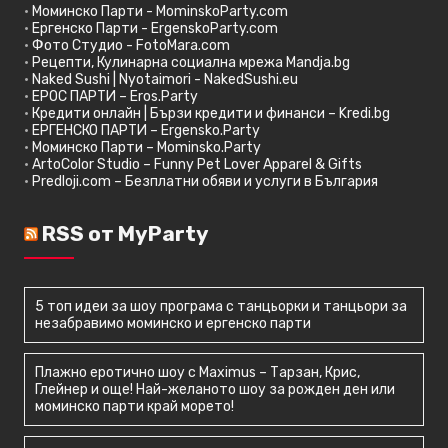
•
Моминско Парти - MominskoParty.com
•
Ергенско Парти - ErgenskoParty.com
•
Фото Студио - FotoMara.com
•
Рецепти, Кулинарна социална мрежа Mandja.bg
•
Naked Sushi | Nyotaimori - NakedSushi.eu
•
ЕРОС ПАРТИ – Eros.Party
•
Кредити онлайн | Бързи кредити и финанси – Kredi.bg
•
ЕРГЕНСКО ПАРТИ – Ergensko.Party
•
Моминско Парти – Mominsko.Party
•
ArtoColor Studio – Funny Pet Lover Apparel & Gifts
•
Predloji.com – Безплатни обяви и услуги в България
RSS от MyParty
5 топ идеи за шоу програма с танцьорки и танцьори за
незабравимо моминско и ергенско парти
Плажно еротично шоу с Maximus – Тарзан, Крис,
Глейнер и още! Най-желаното шоу за рожден ден или
моминско парти край морето!