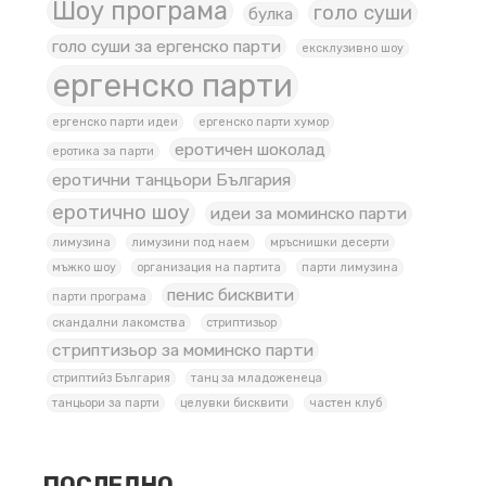
Шоу програма
голо суши
булка
голо суши за ергенско парти
ексклузивно шоу
ергенско парти
ергенско парти идеи
ергенско парти хумор
еротичен шоколад
еротика за парти
еротични танцьори България
еротично шоу
идеи за моминско парти
лимузина
лимузини под наем
мръснишки десерти
мъжко шоу
организация на партита
парти лимузина
пенис бисквити
парти програма
скандални лакомства
стриптизьор
стриптизьор за моминско парти
стриптийз България
танц за младоженеца
танцьори за парти
целувки бисквити
частен клуб
ПОСЛЕДНО