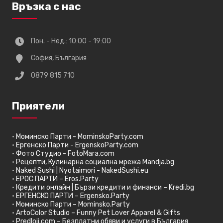
Връзка с нас
Пон. - Нед.: 10:00 - 19:00
София, България
0879 815 710
Приятели
•
Моминско Парти - MominskoParty.com
•
Ергенско Парти - ErgenskoParty.com
•
Фото Студио - FotoMara.com
•
Рецепти, Кулинарна социална мрежа Mandja.bg
•
Naked Sushi | Nyotaimori - NakedSushi.eu
•
ЕРОС ПАРТИ – Eros.Party
•
Кредити онлайн | Бързи кредити и финанси – Kredi.bg
•
ЕРГЕНСКО ПАРТИ – Ergensko.Party
•
Моминско Парти – Mominsko.Party
•
ArtoColor Studio – Funny Pet Lover Apparel & Gifts
•
Predloji.com – Безплатни обяви и услуги в България