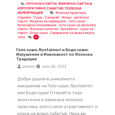
ЕРГЕНСКО ПАРТИ
,
ФИРМЕНО ПАРТИ И
КОРПОРАТИВНО СЪБИТИЕ
,
ПОЛЕЗНА
ИНФОРМАЦИЯ
Японска практика
,
Сашими
,
Суши
,
Самурай
,
Геиши
,
ергенско
парти
,
Модели за сервиране
,
голо суши
,
Кулинарно изживяване
,
голо суши за ергенско
парти
,
Японски напитки
,
Nyotaimori
,
суши за
парти
,
Боди суши
,
Сервиране на храна върху
тяло
0
Голо суши, Nyotaimori и Боди суши:
Изкушение и Изисканост по Японска
Традиция
plamen
юли 28, 2023
Добре дошли в уникалното
изкушение на Голо суши, Nyotaimori
или Боди суши! Открийте тази
екзотична и изискана японска
практика, която носи атрактивност и
класа на всяко събитие. Нека ви