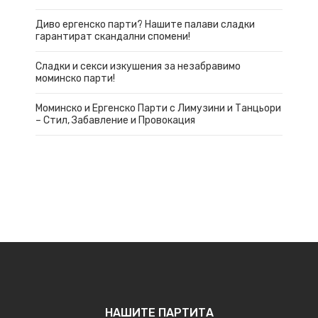
Диво ергенско парти? Нашите палави сладки
гарантират скандални спомени!
Сладки и секси изкушения за незабравимо
моминско парти!
Моминско и Ергенско Парти с Лимузини и Танцьори
– Стил, Забавление и Провокация
НАШИТЕ ПАРТИТА