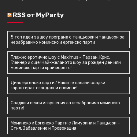
RSS от MyParty
5 топ идеи за шоу програма с танцьорки и танцьори за
незабравимо моминско и ергенско парти
Плажно еротично шоу с Maximus – Тарзан, Крис,
Глейнер и още! Най-желаното шоу за рожден ден или
моминско парти край морето!
Диво ергенско парти? Нашите палави сладки
гарантират скандални спомени!
Сладки и секси изкушения за незабравимо моминско
парти!
Моминско и Ергенско Парти с Лимузини и Танцьори –
Стил, Забавление и Провокация