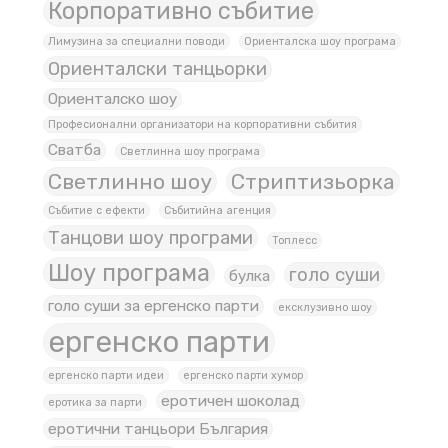
Корпоративно събитие
Лимузина за специални поводи
Ориенталска шоу програма
Ориенталски танцьорки
Ориенталско шоу
Професионални организатори на корпоративни събития
Сватба
Светлинна шоу програма
Светлинно шоу
Стриптизьорка
Събитие с ефекти
Събитийна агенция
Танцови шоу програми
Топлесс
Шоу програма
голо суши
булка
голо суши за ергенско парти
ексклузивно шоу
ергенско парти
ергенско парти идеи
ергенско парти хумор
еротичен шоколад
еротика за парти
еротични танцьори България