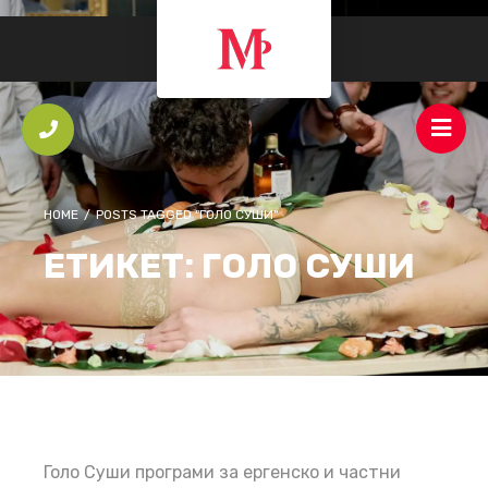
HOME
/
POSTS TAGGED "ГОЛО СУШИ"
ЕТИКЕТ:
ГОЛО СУШИ
Голо Суши програми за ергенско и частни