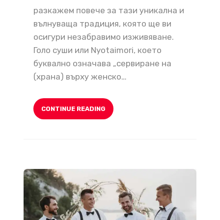
разкажем повече за тази уникална и
вълнуваща традиция, която ще ви
осигури незабравимо изживяване.
Голо суши или Nyotaimori, което
буквално означава „сервиране на
(храна) върху женско…
CONTINUE READING
Ергенско Парти в Парти Зала или Клуб: Идеи за Незабравимо Събитие