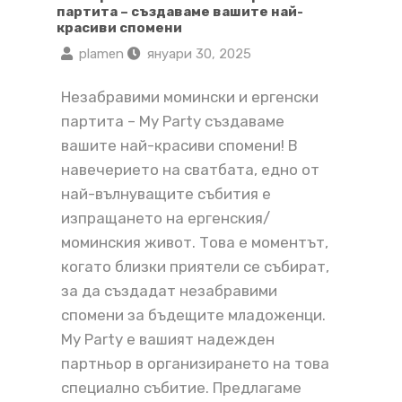
партита – създаваме вашите най-
красиви спомени
plamen
януари 30, 2025
Незабравими момински и ергенски
партита – My Party създаваме
вашите най-красиви спомени! В
навечерието на сватбата, едно от
най-вълнуващите събития е
изпращането на ергенския/
моминския живот. Това е моментът,
когато близки приятели се събират,
за да създадат незабравими
спомени за бъдещите младоженци.
My Party е вашият надежден
партньор в организирането на това
специално събитие. Предлагаме