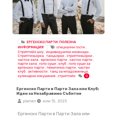
ЕРГЕНСКО ПАРТИ
,
ПОЛЕЗНА
ИНФОРМАЦИЯ
специални гости
,
Стриптийз шоу
,
индивидуални изненади
,
Стриптизьорка
,
танцьорки
,
стриптизьорки
,
частна зала
,
ергенско парти
,
частно парти
,
парти зала
,
голо суши
,
клуб
,
голо суши за
ергенско парти
,
тематично парти
,
частен
клуб
,
активности
,
танц за младоженеца
,
кулинарни изкушения
,
стриптийз
0
Ергенско Парти в Парти Зала или Клуб:
Идеи за Незабравимо Събитие
plamen
юли 15, 2023
Ергенско Парти в Парти Зала или