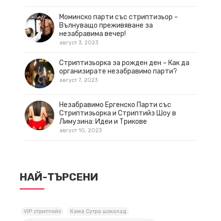
Моминско парти със стриптизьор –
Вълнуващо преживяване за
незабравима вечер!
август 3, 2023
Стриптизьорка за рожден ден – Как да
организирате незабравимо парти?
август 7, 2023
Незабравимо Ергенско Парти със
Стриптизьорка и Стриптийз Шоу в
Лимузина: Идеи и Трикове
август 10, 2023
НАЙ-ТЪРСЕНИ
VIP стриптийз
Кама Сутра шоколад