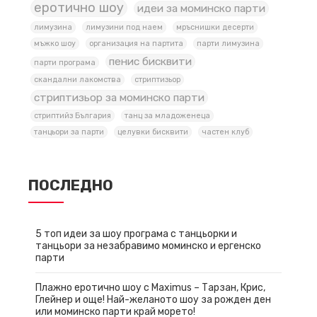
еротично шоу
идеи за моминско парти
лимузина
лимузини под наем
мръснишки десерти
мъжко шоу
организация на партита
парти лимузина
пенис бисквити
парти програма
скандални лакомства
стриптизьор
стриптизьор за моминско парти
стриптийз България
танц за младоженеца
танцьори за парти
целувки бисквити
частен клуб
ПОСЛЕДНО
5 топ идеи за шоу програма с танцьорки и
танцьори за незабравимо моминско и ергенско
парти
Плажно еротично шоу с Maximus – Тарзан, Крис,
Глейнер и още! Най-желаното шоу за рожден ден
или моминско парти край морето!