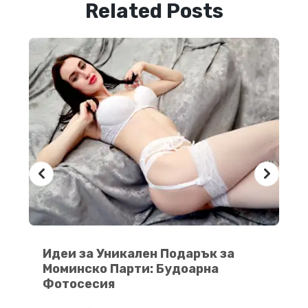
Related Posts
Идеи за Уникален Подарък за Моминско Парти: Будоарна Фотосесия
Идеи за Уникален Подарък за
Пл
Моминско Парти: Будоарна
Та
Фотосесия
же
мо