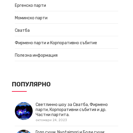
Ергенско парти
Моминско парти
Сватба
Фирмено парти и Корпоративно събитие
Полезна информация
ПОПУЛЯРНО
Светлинно шоу за Сватба, Фирмено
парти, Корпоративни събития и др.
Частни партита.
октомври 24, 2023
Голо суши, Nyotaimori и Боди суши: