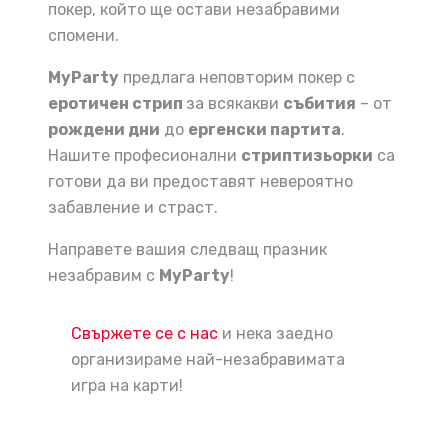
покер, който ще остави незабравими
спомени.
MyParty
предлага неповторим покер с
еротичен стрип
за всякакви
събития
– от
рождени дни
до
ергенски партита
.
Нашите професионални
стриптизьорки
са
готови да ви предоставят невероятно
забавление и страст.
Направете вашия следващ празник
незабравим с
MyParty
!
Свържете се с нас
и нека заедно
организираме най-незабравимата
игра на карти!