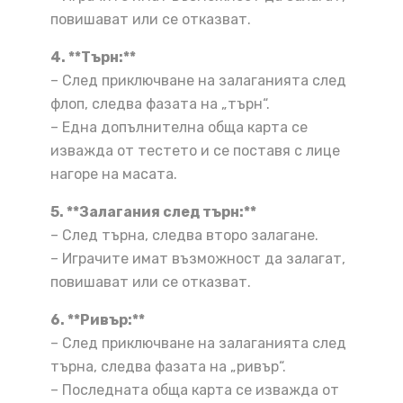
повишават или се отказват.
4. **Търн:**
– След приключване на залаганията след
флоп, следва фазата на „търн“.
– Една допълнителна обща карта се
изважда от тестето и се поставя с лице
нагоре на масата.
5. **Залагания след търн:**
– След търна, следва второ залагане.
– Играчите имат възможност да залагат,
повишават или се отказват.
6. **Ривър:**
– След приключване на залаганията след
търна, следва фазата на „ривър“.
– Последната обща карта се изважда от