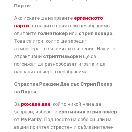
Парти
:
Ако искате да направите
ергенското
парти
на вашите приятели незабравимо,
опитайте
голия покер
или
стрип покера
.
Това са игри, които ще заредят
атмосферата със смях и вълнение. Нашите
атрактивни
стриптизьорки
ще се
погрижат да разнообразят играта и да
направят вечерта незабравима.
Страстен Рожден Ден със Стрип Покер
за Парти
:
За
рожден ден
, който никой няма да
забрави, изберете
еротичния стрип покер
от
MyParty
. Поднесете на себе си или на
вашия приятел страстен и съблазнителен