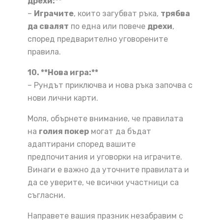
дрехи:**
–
Играчите
, които загубват ръка,
трябва
да свалят
по една или повече
дрехи
,
според предварително уговорените
правила.
10. **Нова игра:**
– Рундът приключва и нова ръка започва с
нови лични карти.
Моля, обърнете внимание, че правилата
на
голия покер
могат да бъдат
адаптирани според вашите
предпочитания и уговорки на играчите.
Винаги е важно да уточните правилата и
да се уверите, че всички участници са
съгласни.
Направете вашия празник незабравим с