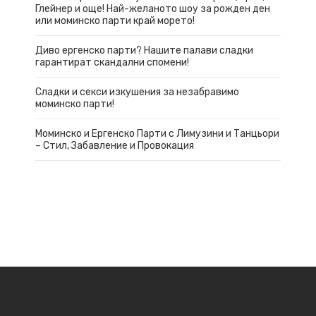
Глейнер и още! Най-желаното шоу за рожден ден
или моминско парти край морето!
Диво ергенско парти? Нашите палави сладки
гарантират скандални спомени!
Сладки и секси изкушения за незабравимо
моминско парти!
Моминско и Ергенско Парти с Лимузини и Танцьори
– Стил, Забавление и Провокация