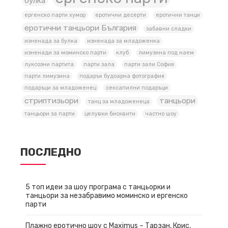
булка
ергенско парти хумор
еротични десерти
еротични танци
еротични танцьори България
забавни сладки
изненада за булка
изненада за младоженка
изненади за моминско парти
клуб
лимузина под наем
луксозни партита
парти зала
парти зали София
парти лимузина
подарък будоарна фотография
подаръци за младоженец
сексапилни подаръци
стриптизьори
танцьори
танц за младоженеца
танцьори за парти
целувки бисквити
частно шоу
ПОСЛЕДНО
5 топ идеи за шоу програма с танцьорки и
танцьори за незабравимо моминско и ергенско
парти
Плажно еротично шоу с Maximus – Тарзан, Крис,