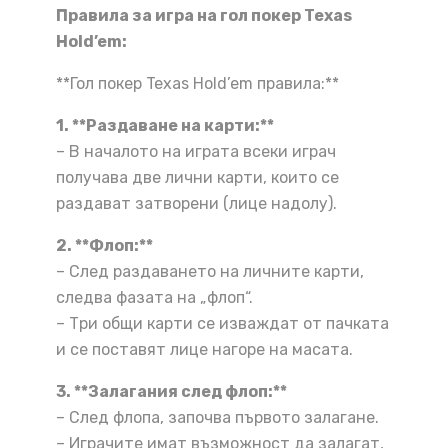
Правила за игра на гол покер Texas
Hold’em:
**Гол покер Texas Hold’em правила:**
1. **Раздаване на карти:**
– В началото на играта всеки играч
получава две лични карти, които се
раздават затворени (лице надолу).
2. **Флоп:**
– След раздаването на личните карти,
следва фазата на „флоп“.
– Три общи карти се изваждат от пачката
и се поставят лице нагоре на масата.
3. **Залагания след флоп:**
– След флопа, започва първото залагане.
– Играчите имат възможност да залагат,