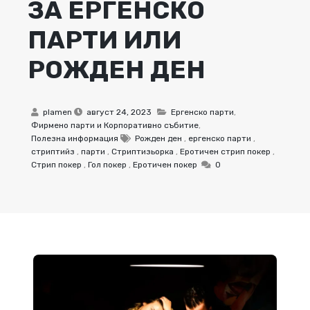
ЗА ЕРГЕНСКО
ПАРТИ ИЛИ
РОЖДЕН ДЕН
plamen
август 24, 2023
Ергенско парти
,
Фирмено парти и Корпоративно събитие
,
Полезна информация
Рожден ден
,
ергенско парти
,
стриптийз
,
парти
,
Стриптизьорка
,
Еротичен стрип покер
,
Стрип покер
,
Гол покер
,
Еротичен покер
0