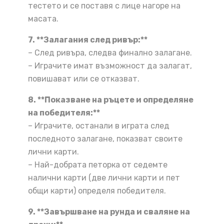
тестето и се поставя с лице нагоре на
масата.
7. **Залагания след ривър:**
– След ривъра, следва финално залагане.
– Играчите имат възможност да залагат,
повишават или се отказват.
8. **Показване на ръцете и определяне
на победителя:**
– Играчите, останали в играта след
последното залагане, показват своите
лични карти.
– Най-добрата петорка от седемте
налични карти (две лични карти и пет
общи карти) определя победителя.
9. **Завършване на рунда и сваляне на