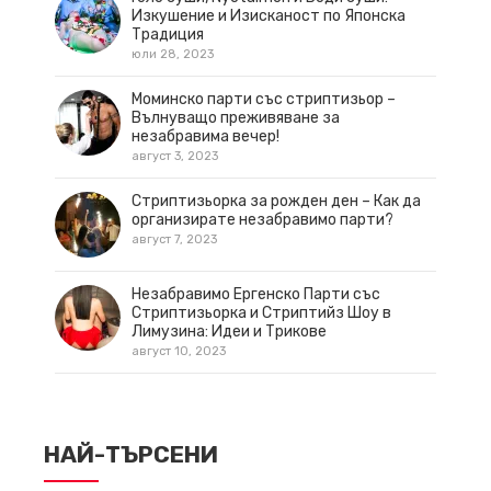
Изкушение и Изисканост по Японска
Традиция
юли 28, 2023
Моминско парти със стриптизьор –
Вълнуващо преживяване за
незабравима вечер!
август 3, 2023
Стриптизьорка за рожден ден – Как да
организирате незабравимо парти?
август 7, 2023
Незабравимо Ергенско Парти със
Стриптизьорка и Стриптийз Шоу в
Лимузина: Идеи и Трикове
август 10, 2023
НАЙ-ТЪРСЕНИ