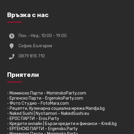
Връзка с нас
Пон. - Нед.: 10:00 - 19:00
София, България
0879 815 710
Приятели
•
Моминско Парти - MominskoParty.com
•
Ергенско Парти - ErgenskoParty.com
•
Фото Студио - FotoMara.com
•
Рецепти, Кулинарна социална мрежа Mandja.bg
•
Naked Sushi | Nyotaimori - NakedSushi.eu
•
ЕРОС ПАРТИ – Eros.Party
•
Кредити онлайн | Бързи кредити и финанси – Kredi.bg
•
ЕРГЕНСКО ПАРТИ – Ergensko.Party
•
Моминско Парти – Mominsko.Party