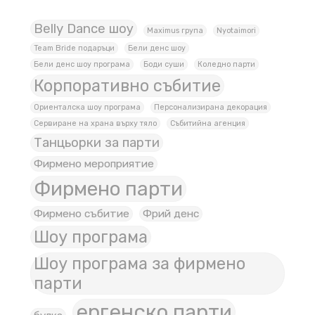
Belly Dance шоу
Maximus група
Nyotaimori
Team Bride подаръци
Бели денс шоу
Бели денс шоу програма
Боди суши
Коледно парти
Корпоративно събитие
Ориенталска шоу програма
Персонализирана декорация
Сервиране на храна върху тяло
Събитийна агенция
Танцьорки за парти
Фирмено мероприятие
Фирмено парти
Фирмено събитие
Фрий денс
Шоу програма
Шоу програма за фирмено
парти
ергенско парти