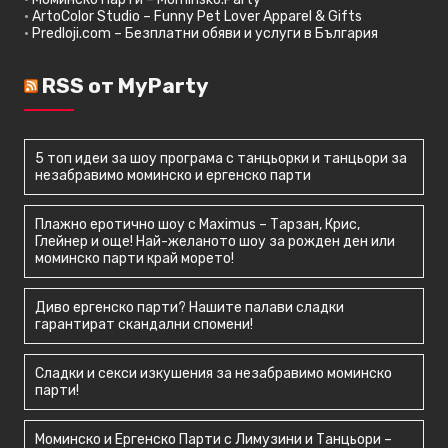
•
ArtoColor Studio – Funny Pet Lover Apparel & Gifts
•
Predloji.com – Безплатни обяви и услуги в България
RSS от MyParty
5 топ идеи за шоу програма с танцьорки и танцьори за
незабравимо моминско и ергенско парти
Плажно еротично шоу с Maximus – Тарзан, Крис,
Глейнер и още! Най-желаното шоу за рожден ден или
моминско парти край морето!
Диво ергенско парти? Нашите палави сладки
гарантират скандални спомени!
Сладки и секси изкушения за незабравимо моминско
парти!
Моминско и Ергенско Парти с Лимузини и Танцьори –