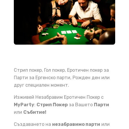
Стрип покер, Гол покер, Еротичен покер за
Парти за Ергенско парти, Рожден ден или
друг специален момент.
Изживей Незабравим Еротичен Покер с
MyParty
:
Стрип Покер
за Вашето
Парти
или
Събитие!
Създаването на
незабравимо парти
или