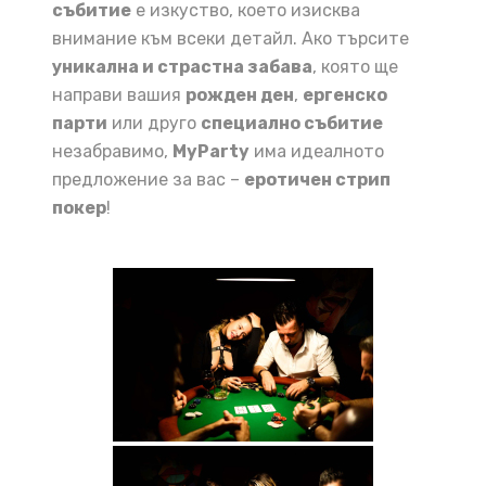
събитие
е изкуство, което изисква
внимание към всеки детайл. Ако търсите
уникална и страстна забава
, която ще
направи вашия
рожден ден
,
ергенско
парти
или друго
специално събитие
незабравимо,
MyParty
има идеалното
предложение за вас –
еротичен стрип
покер
!