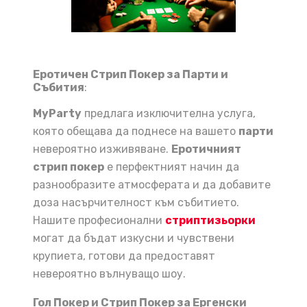
Еротичен Стрип Покер за Парти и
Събития
:
MyParty
предлага изключителна услуга,
която обещава да поднесе на вашето
парти
невероятно изживяване.
Еротичният
стрип покер
е перфектният начин да
разнообразите атмосферата и да добавите
доза насърчителност към събитието.
Нашите професионални
стриптизьорки
могат да бъдат изкусни и чувствени
крупиета, готови да предоставят
невероятно вълнуващо шоу.
Гол Покер и Стрип Покер за Ергенски