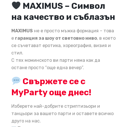
MAXIMUS – Символ
на качество и съблазън
MAXIMUS
не е просто мъжка формация – това
е
гаранция за шоу от световно ниво
, в което
се съчетават еротика, хореография, визия и
стил.
С тях моминското ви парти няма как да
остане просто “още една вечер”.
Свържете се с
MyParty още днес!
Изберете най-добрите стриптизьори и
танцьори за вашето парти и оставете всичко
друго на нас.