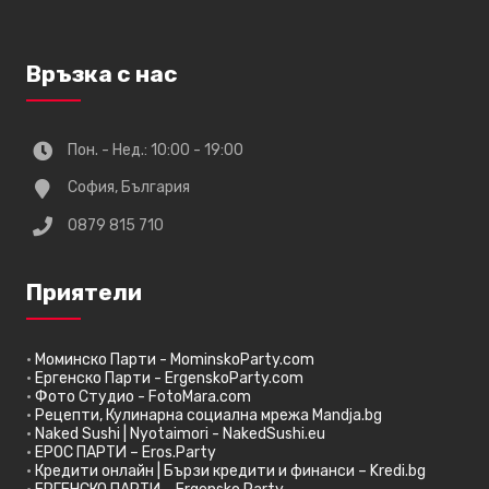
Връзка с нас
Пон. - Нед.: 10:00 - 19:00
София, България
0879 815 710
Приятели
•
Моминско Парти - MominskoParty.com
•
Ергенско Парти - ErgenskoParty.com
•
Фото Студио - FotoMara.com
•
Рецепти, Кулинарна социална мрежа Mandja.bg
•
Naked Sushi | Nyotaimori - NakedSushi.eu
•
ЕРОС ПАРТИ – Eros.Party
•
Кредити онлайн | Бързи кредити и финанси – Kredi.bg