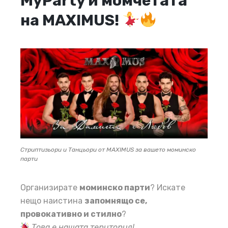
MyParty и момчетата
на MAXIMUS
!
Стриптизьори и Танцьори от MAXIMUS за вашето моминско
парти
Организирате
моминско парти
? Искате
нещо наистина
запомнящо се,
провокативно и стилно
?
Това е нашата територия!