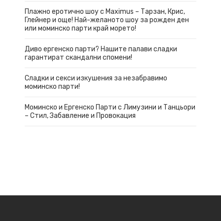
Плажно еротично шоу с Maximus – Тарзан, Крис,
Глейнер и още! Най-желаното шоу за рожден ден
или моминско парти край морето!
Диво ергенско парти? Нашите палави сладки
гарантират скандални спомени!
Сладки и секси изкушения за незабравимо
моминско парти!
Моминско и Ергенско Парти с Лимузини и Танцьори
– Стил, Забавление и Провокация