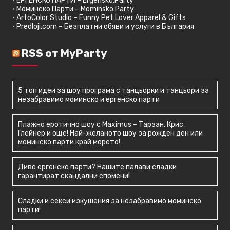
•
ЕРГЕНСКО ПАРТИ – Ergensko.Party
•
Моминско Парти – Mominsko.Party
•
ArtoColor Studio – Funny Pet Lover Apparel & Gifts
•
Predloji.com – Безплатни обяви и услуги в България
RSS от MyParty
5 топ идеи за шоу програма с танцьорки и танцьори за
незабравимо моминско и ергенско парти
Плажно еротично шоу с Maximus – Тарзан, Крис,
Глейнер и още! Най-желаното шоу за рожден ден или
моминско парти край морето!
Диво ергенско парти? Нашите палави сладки
гарантират скандални спомени!
Сладки и секси изкушения за незабравимо моминско
парти!