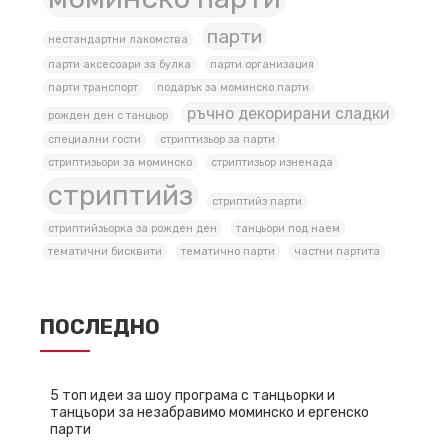
парти
нестандартни лакомства
парти аксесоари за булка
парти организация
парти транспорт
подарък за моминско парти
ръчно декорирани сладки
рожден ден с танцьор
специални гости
стриптизьор за парти
стриптизьори за моминско
стриптизьор изненада
стриптийз
стриптийз парти
стриптийзьорка за рожден ден
танцьори под наем
тематични бисквити
тематично парти
частни партита
ПОСЛЕДНО
5 топ идеи за шоу програма с танцьорки и
танцьори за незабравимо моминско и ергенско
парти