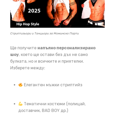
Стриптизьори и Танцьори за Моминско Парти
Ще получите
напълно персонализирано
шоу
, което ще остави без дъх не само
булката, но и всичките и приятелки.
Изберете между:
Елегантен мъжки стриптийз
Тематични костюми (полицай,
доставчик, BAD BOY др.)