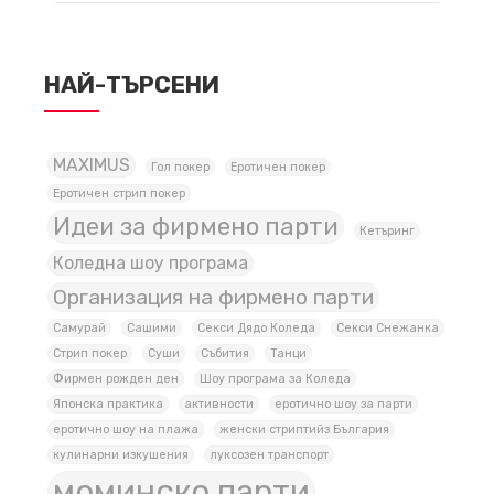
НАЙ-ТЪРСЕНИ
MAXIMUS
Гол покер
Еротичен покер
Еротичен стрип покер
Идеи за фирмено парти
Кетъринг
Коледна шоу програма
Организация на фирмено парти
Самурай
Сашими
Секси Дядо Коледа
Секси Снежанка
Стрип покер
Суши
Събития
Танци
Фирмен рожден ден
Шоу програма за Коледа
Японска практика
активности
еротично шоу за парти
еротично шоу на плажа
женски стриптийз България
кулинарни изкушения
луксозен транспорт
моминско парти