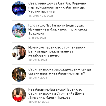
Светлинно шоу за Сватба, Фирмено
парти, Корпоративни събития и др.
Частни партита.
октомври 24, 2023
Голо суши, Nyotaimori и Боди суши:
Изкушение и Изисканост по Японска
Традиция
юли 28, 2023
Моминско парти със стриптизьор –
Вълнуващо преживяване за
незабравима вечер!
август 3, 2023
Стриптизьорка за рожден ден – Как да
организирате незабравимо парти?
август 7, 2023
Незабравимо Ергенско Парти със
Стриптизьорка и Стриптийз Шоу в
Лимузина: Идеи и Трикове
август 10, 2023